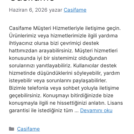
Haziran 6, 2026
yazar
Casifame
Casifame Müşteri Hizmetleriyle iletişime geçin.
Ürünlerimiz veya hizmetlerimizle ilgili yardıma
ihtiyacınız olursa bizi çevrimiçi destek
hattımızdan arayabilirsiniz. Müşteri hizmetleri
konusunda iyi bir sistemimiz olduğundan
sorularınızı yanıtlayabiliriz. Kullanıcılar destek
hizmetinde düşündüklerini söyleyebilir, yardım
isteyebilir veya sorunlarını paylaşabilirler.
Bizimle telefonla veya sohbet yoluyla iletişime
geçebilirsiniz. Konuşmayı bitirdiğinizde bize
konuşmayla ilgili ne hissettiğinizi anlatın. Lisans
garantisi ile istediğiniz tüm …
Devamını oku
Kategoriler
Casifame