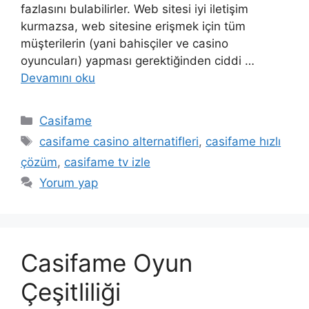
fazlasını bulabilirler. Web sitesi iyi iletişim
kurmazsa, web sitesine erişmek için tüm
müşterilerin (yani bahisçiler ve casino
oyuncuları) yapması gerektiğinden ciddi …
Devamını oku
Kategoriler
Casifame
Etiketler
casifame casino alternatifleri
,
casifame hızlı
çözüm
,
casifame tv izle
Yorum yap
Casifame Oyun
Çeşitliliği