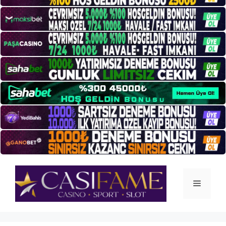
İçeriğe
atla
Menü