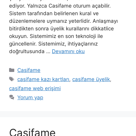
ediyor. Yalnızca Casifame oturum açabilir.
Sistem tarafından belirlenen kural ve
düzenlemelere uymanız yeterlidir. Anlaşmayı
bitirdikten sonra üyelik kurallarını dikkatlice
okuyun. Sistemimiz en son teknoloji ile
güncellenir. Sistemimiz, ihtiyaçlarınız
doğrultusunda …
Devamını oku
Kategoriler
Casifame
Etiketler
casifame kazı kartları
,
casifame üyelik
,
casifame web erişimi
Yorum yap
Casifame