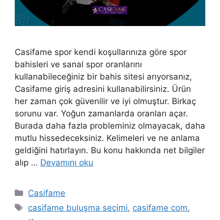
Casifame spor kendi koşullarınıza göre spor
bahisleri ve sanal spor oranlarını
kullanabileceğiniz bir bahis sitesi arıyorsanız,
Casifame giriş adresini kullanabilirsiniz. Ürün
her zaman çok güvenilir ve iyi olmuştur. Birkaç
sorunu var. Yoğun zamanlarda oranları açar.
Burada daha fazla probleminiz olmayacak, daha
mutlu hissedeceksiniz. Kelimeleri ve ne anlama
geldiğini hatırlayın. Bu konu hakkında net bilgiler
alıp …
Devamını oku
Kategoriler
Casifame
Etiketler
casifame buluşma seçimi
,
casifame com
,