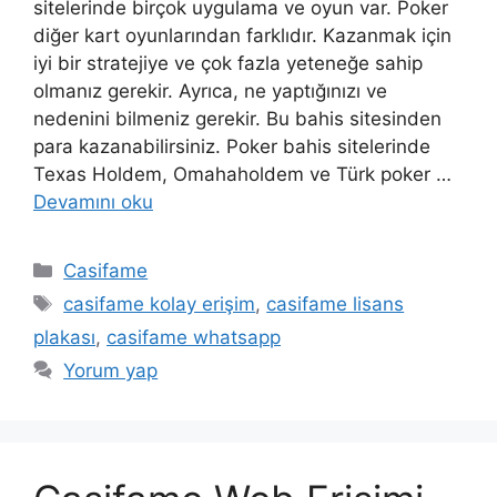
sitelerinde birçok uygulama ve oyun var. Poker
diğer kart oyunlarından farklıdır. Kazanmak için
iyi bir stratejiye ve çok fazla yeteneğe sahip
olmanız gerekir. Ayrıca, ne yaptığınızı ve
nedenini bilmeniz gerekir. Bu bahis sitesinden
para kazanabilirsiniz. Poker bahis sitelerinde
Texas Holdem, Omahaholdem ve Türk poker …
Devamını oku
Kategoriler
Casifame
Etiketler
casifame kolay erişim
,
casifame lisans
plakası
,
casifame whatsapp
Yorum yap