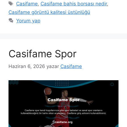
Etiketler
Casifame
,
Casifame bahis borsası nedir
,
Casifame görüntü kalitesi üstünlüğü
Yorum yap
Casifame Spor
Haziran 6, 2026
yazar
Casifame