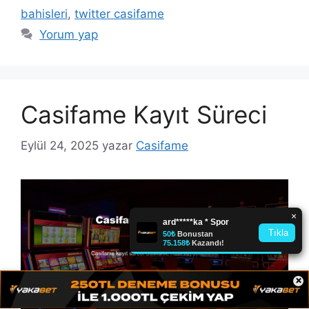
bahisleri
,
twitter casifame
Yorum yap
Casifame Kayıt Süreci
Eylül 24, 2025
yazar
Casifame
×