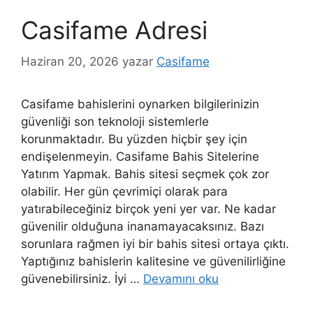
Casifame Adresi
Haziran 20, 2026
yazar
Casifame
Casifame bahislerini oynarken bilgilerinizin
güvenliği son teknoloji sistemlerle
korunmaktadır. Bu yüzden hiçbir şey için
endişelenmeyin. Casifame Bahis Sitelerine
Yatırım Yapmak. Bahis sitesi seçmek çok zor
olabilir. Her gün çevrimiçi olarak para
yatırabileceğiniz birçok yeni yer var. Ne kadar
güvenilir olduğuna inanamayacaksınız. Bazı
sorunlara rağmen iyi bir bahis sitesi ortaya çıktı.
Yaptığınız bahislerin kalitesine ve güvenilirliğine
güvenebilirsiniz. İyi …
Devamını oku