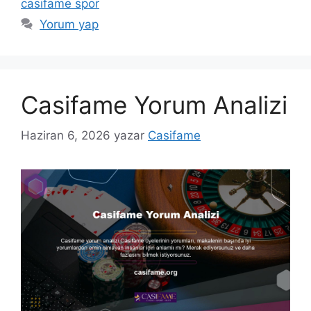
casifame spor
Yorum yap
Casifame Yorum Analizi
Haziran 6, 2026
yazar
Casifame