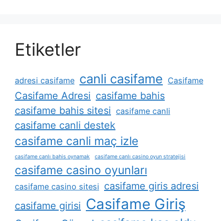
Etiketler
canli casifame
adresi casifame
Casifame
Casifame Adresi
casifame bahis
casifame bahis sitesi
casifame canli
casifame canli destek
casifame canli maç izle
casifame canlı bahis oynamak
casifame canlı casino oyun stratejisi
casifame casino oyunları
casifame giris adresi
casifame casino sitesi
Casifame Giriş
casifame girisi