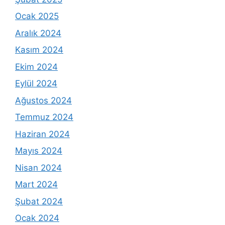
Ocak 2025
Aralık 2024
Kasım 2024
Ekim 2024
Eylül 2024
Ağustos 2024
Temmuz 2024
Haziran 2024
Mayıs 2024
Nisan 2024
Mart 2024
Şubat 2024
Ocak 2024