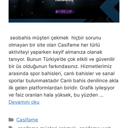
seobahis müşteri çekmek hiçbir sorunu
olmayan bir site olan Casifame her türlü
aktiviteyi yaparken keyif almanıza olanak
tanıyor. Bunun Türkiye’de çok etkili ve güvenilir
bir üs olduğunun farkındasınız. Hizmetlerimiz
arasında spor bahisleri, canlı bahisler ve sanal
sporlar bulunmaktadır Canlı bahis denilince akla
ilk gelen platformlardan biridir. Grafik iyileşiyor
ve faiz oranları hala yüksek, bu yüzden …
Devamını oku
Kategoriler
Casifame
Etiketler