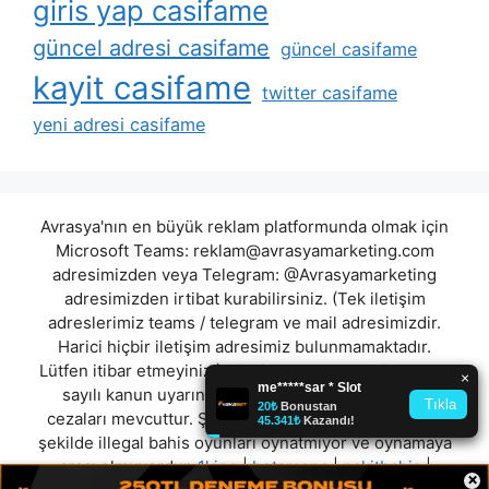
giris yap casifame
güncel adresi casifame
güncel casifame
kayit casifame
twitter casifame
yeni adresi casifame
Avrasya'nın en büyük reklam platformunda olmak için
Microsoft Teams:
reklam@avrasyamarketing.com
adresimizden veya Telegram: @Avrasyamarketing
adresimizden irtibat kurabilirsiniz. (Tek iletişim
adreslerimiz teams / telegram ve mail adresimizdir.
Harici hiçbir iletişim adresimiz bulunmamaktadır.
Lütfen itibar etmeyiniz.) Türkiye yasalarına göre 7258
sayılı kanun uyarınca yasa dışı bahis oynamanın
cezaları mevcuttur. Şu an bulunduğunuz site hiç bir
şekilde illegal bahis oyunları oynatmıyor ve oynamaya
aracı olmuyordur.
1king
|
betsmona
|
nakitbahis
|
×