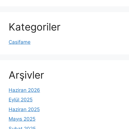
Kategoriler
Casifame
Arşivler
Haziran 2026
Eylül 2025
Haziran 2025
Mayıs 2025
Şubat 2025