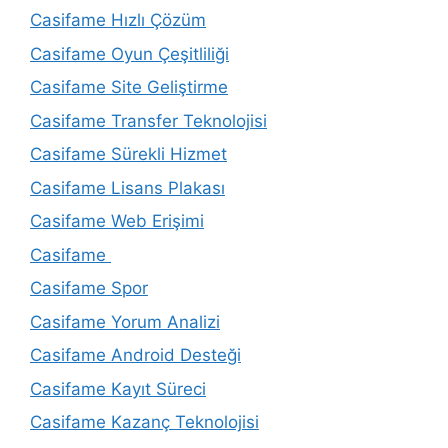
Casifame Hızlı Çözüm
Casifame Oyun Çeşitliliği
Casifame Site Geliştirme
Casifame Transfer Teknolojisi
Casifame Sürekli Hizmet
Casifame Lisans Plakası
Casifame Web Erişimi
Casifame
Casifame Spor
Casifame Yorum Analizi
Casifame Android Desteği
Casifame Kayıt Süreci
Casifame Kazanç Teknolojisi