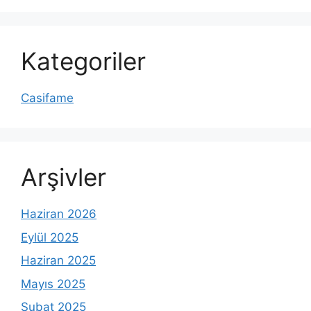
Kategoriler
Casifame
Arşivler
Haziran 2026
Eylül 2025
Haziran 2025
Mayıs 2025
Şubat 2025