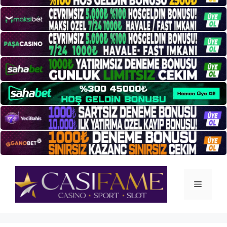
İçeriğe
atla
Menü