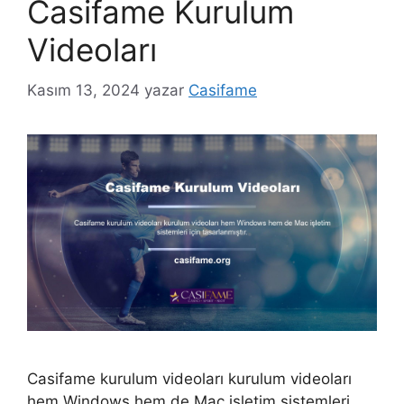
Casifame Kurulum
Videoları
Kasım 13, 2024
yazar
Casifame
Casifame kurulum videoları kurulum videoları
hem Windows hem de Mac işletim sistemleri