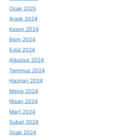
Ocak 2025
Aralık 2024
Kasım 2024
Ekim 2024
Eylül 2024
Ağustos 2024
Temmuz 2024
Haziran 2024
Mayıs 2024
Nisan 2024
Mart 2024
Şubat 2024
Ocak 2024