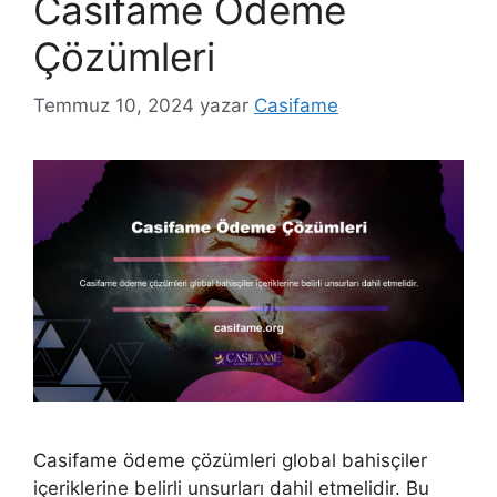
Casifame Ödeme
Çözümleri
Temmuz 10, 2024
yazar
Casifame
Casifame ödeme çözümleri global bahisçiler
içeriklerine belirli unsurları dahil etmelidir. Bu