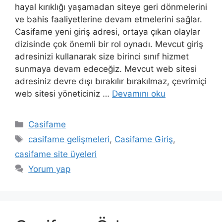
hayal kırıklığı yaşamadan siteye geri dönmelerini
ve bahis faaliyetlerine devam etmelerini sağlar.
Casifame yeni giriş adresi, ortaya çıkan olaylar
dizisinde çok önemli bir rol oynadı. Mevcut giriş
adresinizi kullanarak size birinci sınıf hizmet
sunmaya devam edeceğiz. Mevcut web sitesi
adresiniz devre dışı bırakılır bırakılmaz, çevrimiçi
web sitesi yöneticiniz …
Devamını oku
Kategoriler
Casifame
Etiketler
casifame gelişmeleri
,
Casifame Giriş
,
casifame site üyeleri
Yorum yap