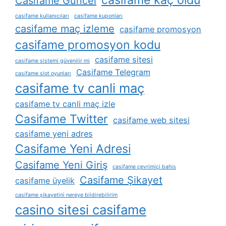
Casifame Güncel
casifame kullanıcıları
casifame kuponları
casifame maç izleme
casifame promosyon
casifame promosyon kodu
casifame sitesi
casifame sistemi güvenilir mi
Casifame Telegram
casifame slot oyunları
casifame tv canli maç
casifame tv canli maç izle
Casifame Twitter
casifame web sitesi
casifame yeni adres
Casifame Yeni Adresi
Casifame Yeni Giriş
casifame çevrimiçi bahis
Casifame Şikayet
casifame üyelik
casifame şikayetini nereye bildirebilirim
casino sitesi casifame