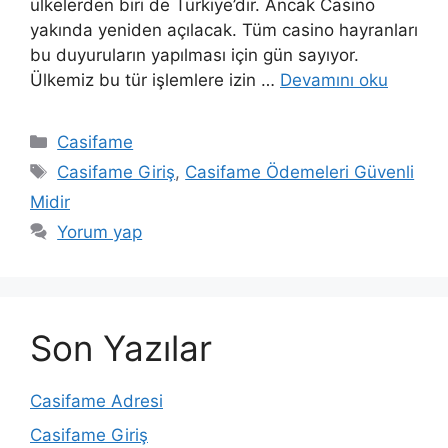
ülkelerden biri de Türkiye’dir. Ancak Casino
yakında yeniden açılacak. Tüm casino hayranları
bu duyuruların yapılması için gün sayıyor.
Ülkemiz bu tür işlemlere izin …
Devamını oku
Kategoriler
Casifame
Etiketler
Casifame Giriş
,
Casifame Ödemeleri Güvenli
Midir
Yorum yap
Son Yazılar
Casifame Adresi
Casifame Giriş