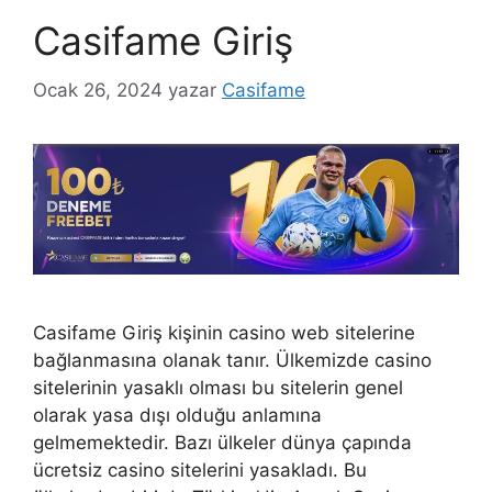
Casifame Giriş
Ocak 26, 2024
yazar
Casifame
Casifame Giriş kişinin casino web sitelerine
bağlanmasına olanak tanır. Ülkemizde casino
sitelerinin yasaklı olması bu sitelerin genel
olarak yasa dışı olduğu anlamına
gelmemektedir. Bazı ülkeler dünya çapında
ücretsiz casino sitelerini yasakladı. Bu