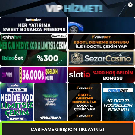
×
CASİFAME GİRİŞ İÇİN TIKLAYINIZ!