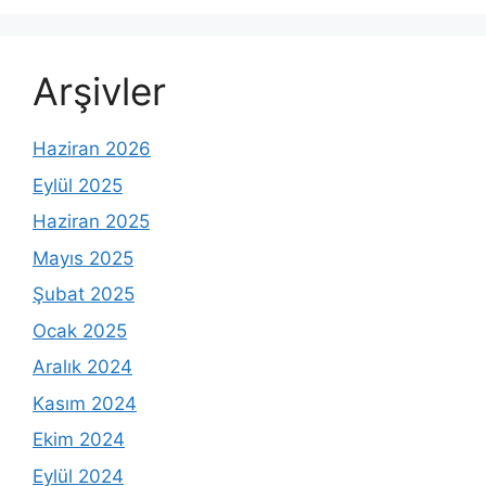
Arşivler
Haziran 2026
Eylül 2025
Haziran 2025
Mayıs 2025
Şubat 2025
Ocak 2025
Aralık 2024
Kasım 2024
Ekim 2024
Eylül 2024