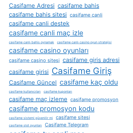
Casifame Adresi
casifame bahis
casifame bahis sitesi
casifame canli
casifame canli destek
casifame canli maç izle
casifame canlı bahis oynamak
casifame canlı casino oyun stratejisi
casifame casino oyunları
casifame giris adresi
casifame casino sitesi
Casifame Giriş
casifame girisi
casifame kaç oldu
Casifame Güncel
casifame kullanıcıları
casifame kuponları
casifame maç izleme
casifame promosyon
casifame promosyon kodu
casifame sitesi
casifame sistemi güvenilir mi
Casifame Telegram
casifame slot oyunları