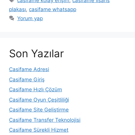
casifame kolay erişim
,
casifame lisans
plakası
,
casifame whatsapp
Yorum yap
Son Yazılar
Casifame Adresi
Casifame Giriş
Casifame Hızlı Çözüm
Casifame Oyun Çeşitliliği
Casifame Site Geliştirme
Casifame Transfer Teknolojisi
Casifame Sürekli Hizmet