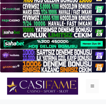
İçeriğe
atla
Menü