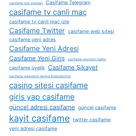
Casifame Telegram
casifame slot oyunları
casifame tv canli maç
casifame tv canli maç izle
Casifame Twitter
casifame web sitesi
casifame yeni adres
Casifame Yeni Adresi
Casifame Yeni Giriş
casifame çevrimiçi bahis
Casifame Şikayet
casifame üyelik
casifame şikayetini nereye bildirebilirim
casino sitesi casifame
giris yap casifame
güncel adresi casifame
güncel casifame
kayit casifame
twitter casifame
yeni adresi casifame