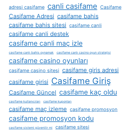
canli casifame
adresi casifame
Casifame
Casifame Adresi
casifame bahis
casifame bahis sitesi
casifame canli
casifame canli destek
casifame canli maç izle
casifame canlı bahis oynamak
casifame canlı casino oyun stratejisi
casifame casino oyunları
casifame giris adresi
casifame casino sitesi
Casifame Giriş
casifame girisi
casifame kaç oldu
Casifame Güncel
casifame kullanıcıları
casifame kuponları
casifame maç izleme
casifame promosyon
casifame promosyon kodu
casifame sitesi
casifame sistemi güvenilir mi