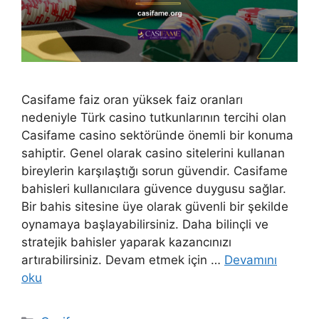
Casifame faiz oran yüksek faiz oranları
nedeniyle Türk casino tutkunlarının tercihi olan
Casifame casino sektöründe önemli bir konuma
sahiptir. Genel olarak casino sitelerini kullanan
bireylerin karşılaştığı sorun güvendir. Casifame
bahisleri kullanıcılara güvence duygusu sağlar.
Bir bahis sitesine üye olarak güvenli bir şekilde
oynamaya başlayabilirsiniz. Daha bilinçli ve
stratejik bahisler yaparak kazancınızı
artırabilirsiniz. Devam etmek için …
Devamını
oku