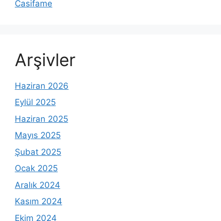
Casifame
Arşivler
Haziran 2026
Eylül 2025
Haziran 2025
Mayıs 2025
Şubat 2025
Ocak 2025
Aralık 2024
Kasım 2024
Ekim 2024