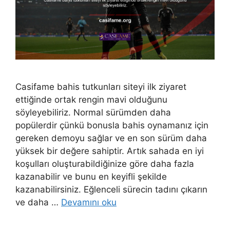
Casifame bahis tutkunları siteyi ilk ziyaret
ettiğinde ortak rengin mavi olduğunu
söyleyebiliriz. Normal sürümden daha
popülerdir çünkü bonusla bahis oynamanız için
gereken demoyu sağlar ve en son sürüm daha
yüksek bir değere sahiptir. Artık sahada en iyi
koşulları oluşturabildiğinize göre daha fazla
kazanabilir ve bunu en keyifli şekilde
kazanabilirsiniz. Eğlenceli sürecin tadını çıkarın
ve daha …
Devamını oku