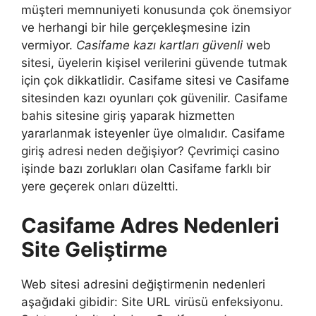
müşteri memnuniyeti konusunda çok önemsiyor
ve herhangi bir hile gerçekleşmesine izin
vermiyor.
Casifame kazı kartları güvenli
web
sitesi, üyelerin kişisel verilerini güvende tutmak
için çok dikkatlidir. Casifame sitesi ve Casifame
sitesinden kazı oyunları çok güvenilir. Casifame
bahis sitesine giriş yaparak hizmetten
yararlanmak isteyenler üye olmalıdır. Casifame
giriş adresi neden değişiyor? Çevrimiçi casino
işinde bazı zorlukları olan Casifame farklı bir
yere geçerek onları düzeltti.
Casifame Adres Nedenleri
Site Geliştirme
Web sitesi adresini değiştirmenin nedenleri
aşağıdaki gibidir: Site URL virüsü enfeksiyonu.