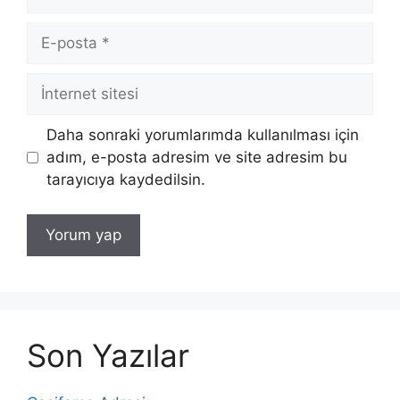
E-
posta
İnternet
sitesi
Daha sonraki yorumlarımda kullanılması için
adım, e-posta adresim ve site adresim bu
tarayıcıya kaydedilsin.
Son Yazılar