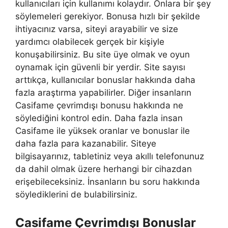
kullanıcıları için kullanımı kolaydır. Onlara bir şey
söylemeleri gerekiyor. Bonusa hızlı bir şekilde
ihtiyacınız varsa, siteyi arayabilir ve size
yardımcı olabilecek gerçek bir kişiyle
konuşabilirsiniz. Bu site üye olmak ve oyun
oynamak için güvenli bir yerdir. Site sayısı
arttıkça, kullanıcılar bonuslar hakkında daha
fazla araştırma yapabilirler. Diğer insanların
Casifame çevrimdışı bonusu hakkında ne
söylediğini kontrol edin. Daha fazla insan
Casifame ile yüksek oranlar ve bonuslar ile
daha fazla para kazanabilir. Siteye
bilgisayarınız, tabletiniz veya akıllı telefonunuz
da dahil olmak üzere herhangi bir cihazdan
erişebileceksiniz. İnsanların bu soru hakkında
söylediklerini de bulabilirsiniz.
Casifame Çevrimdışı Bonuslar