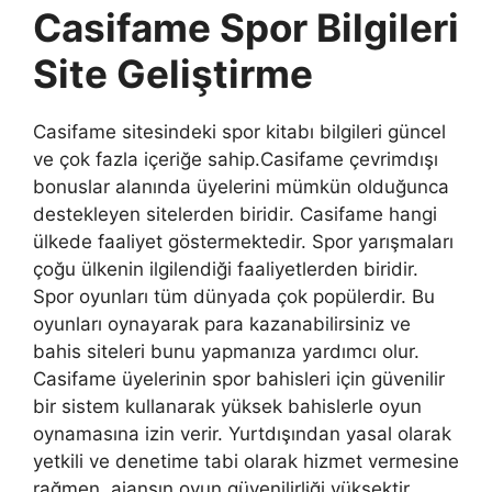
Casifame Spor Bilgileri
Site Geliştirme
Casifame sitesindeki spor kitabı bilgileri güncel
ve çok fazla içeriğe sahip.Casifame çevrimdışı
bonuslar alanında üyelerini mümkün olduğunca
destekleyen sitelerden biridir. Casifame hangi
ülkede faaliyet göstermektedir. Spor yarışmaları
çoğu ülkenin ilgilendiği faaliyetlerden biridir.
Spor oyunları tüm dünyada çok popülerdir. Bu
oyunları oynayarak para kazanabilirsiniz ve
bahis siteleri bunu yapmanıza yardımcı olur.
Casifame üyelerinin spor bahisleri için güvenilir
bir sistem kullanarak yüksek bahislerle oyun
oynamasına izin verir. Yurtdışından yasal olarak
yetkili ve denetime tabi olarak hizmet vermesine
rağmen, ajansın oyun güvenilirliği yüksektir.