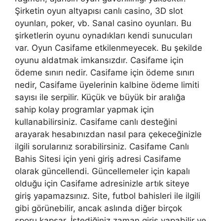
Şirketin oyun altyapısı canlı casino, 3D slot
oyunları, poker, vb. Sanal casino oyunları. Bu
şirketlerin oyunu oynadıkları kendi sunucuları
var. Oyun Casifame etkilenmeyecek. Bu şekilde
oyunu aldatmak imkansızdır. Casifame için
ödeme sınırı nedir. Casifame için ödeme sınırı
nedir, Casifame üyelerinin kalbine ödeme limiti
sayısı ile serpilir. Küçük ve büyük bir aralığa
sahip kolay programlar yapmak için
kullanabilirsiniz. Casifame canlı desteğini
arayarak hesabınızdan nasıl para çekeceğinizle
ilgili sorularınız sorabilirsiniz. Casifame Canlı
Bahis Sitesi için yeni giriş adresi Casifame
olarak güncellendi. Güncellemeler için kapalı
olduğu için Casifame adresinizle artık siteye
giriş yapamazsınız. Site, futbol bahisleri ile ilgili
gibi görünebilir, ancak aslında diğer birçok
sporu kapsar. İstediğiniz zaman giriş yapabilir ve