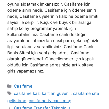
oyunu aldatmak imkansızdır. Casifame için
ödeme sınırı nedir. Casifame için ödeme sınırı
nedir, Casifame üyelerinin kalbine ödeme limiti
sayısı ile serpilir. Küçük ve büyük bir aralığa
sahip kolay programlar yapmak için
kullanabilirsiniz. Casifame canlı desteğini
arayarak hesabınızdan nasıl para çekeceğinizle
ilgili sorularınız sorabilirsiniz. Casifame Canlı
Bahis Sitesi için yeni giriş adresi Casifame
olarak güncellendi. Güncellemeler için kapalı
olduğu için Casifame adresinizle artık siteye
giriş yapamazsınız.
Kategoriler
Casifame
Etiketler
casifame kazı kartları güvenli
,
casifame site
geliştirme
,
casifame tv canli maç
Casifame Transfer Teknolojisi