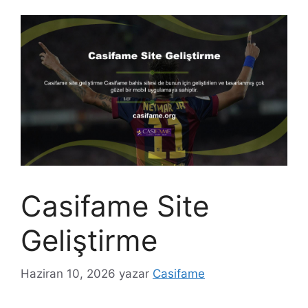
Casifame Site
Geliştirme
Haziran 10, 2026
yazar
Casifame