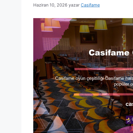
Haziran 10, 2026
yazar
Casifame