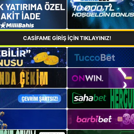
CASİFAME GİRİŞ İÇİN TIKLAYINIZ!