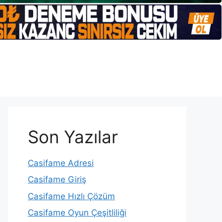
Son Yazılar
Casifame Adresi
Casifame Giriş
Casifame Hızlı Çözüm
Casifame Oyun Çeşitliliği