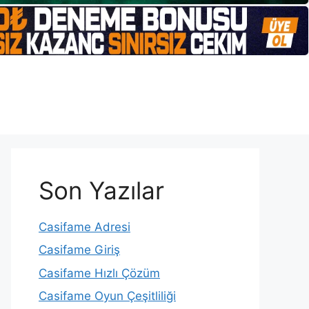
Son Yazılar
Casifame Adresi
Casifame Giriş
Casifame Hızlı Çözüm
Casifame Oyun Çeşitliliği