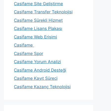
Casifame Site Geliştirme
Casifame Transfer Teknolojisi
Casifame Sürekli Hizmet
Casifame Lisans Plakası
Casifame Web Erişimi
Casifame
Casifame Spor
Casifame Yorum Analizi
Casifame Android Desteği
Casifame Kayıt Süreci
Casifame Kazanç Teknolojisi