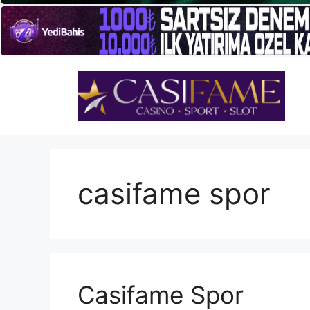
İçeriğe
atla
casifame spor
Casifame Spor