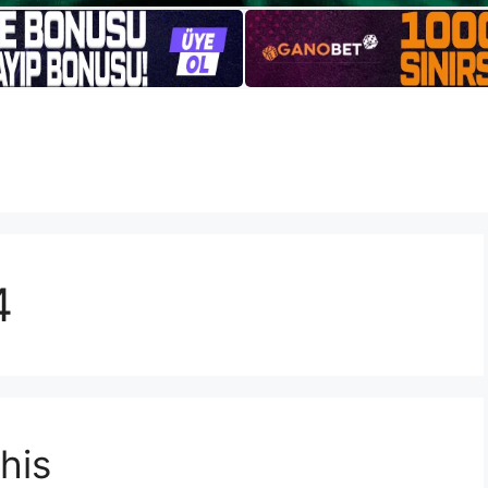
4
his