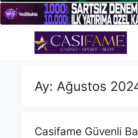
İçeriğe
atla
Ay:
Ağustos 202
Casifame Güvenli Ba