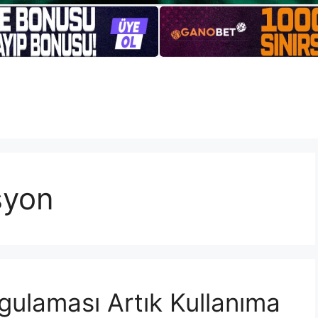
syon
gulaması Artık Kullanıma