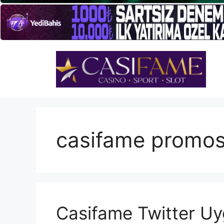
İçeriğe
atla
casifame promo
Casifame Twitter Uy