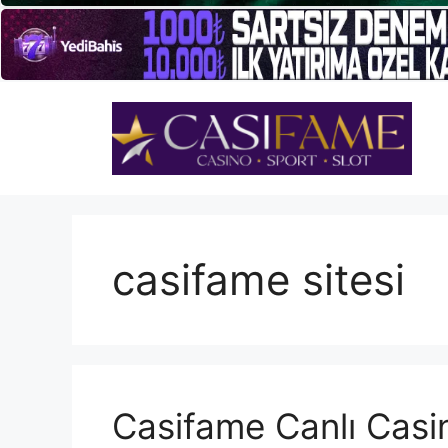
İçeriğe
atla
casifame sitesi
Casifame Canlı Casi