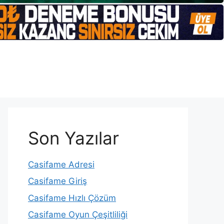
Son Yazılar
Casifame Adresi
Casifame Giriş
Casifame Hızlı Çözüm
Casifame Oyun Çeşitliliği