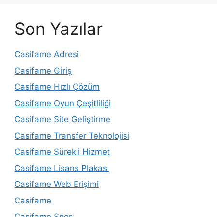
Son Yazılar
Casifame Adresi
Casifame Giriş
Casifame Hızlı Çözüm
Casifame Oyun Çeşitliliği
Casifame Site Geliştirme
Casifame Transfer Teknolojisi
Casifame Sürekli Hizmet
Casifame Lisans Plakası
Casifame Web Erişimi
Casifame
Casifame Spor