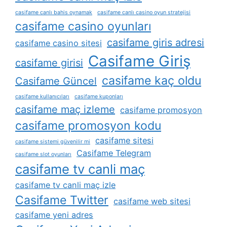
casifame canlı bahis oynamak
casifame canlı casino oyun stratejisi
casifame casino oyunları
casifame giris adresi
casifame casino sitesi
Casifame Giriş
casifame girisi
casifame kaç oldu
Casifame Güncel
casifame kullanıcıları
casifame kuponları
casifame maç izleme
casifame promosyon
casifame promosyon kodu
casifame sitesi
casifame sistemi güvenilir mi
Casifame Telegram
casifame slot oyunları
casifame tv canli maç
casifame tv canli maç izle
Casifame Twitter
casifame web sitesi
casifame yeni adres