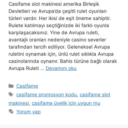
Casifame slot makinesi amerika Birleşik
Devletleri ve Avrupa’da çeşitli rulet oyunları
türleri vardır. Her ikisi de eşit öneme sahiptir.
Rulete katılmayı seçtiğinizde iki farklı oyunla
karşılaşacaksınız. Yine de Avrupa ruleti,
avantajlı oranları nedeniyle casino severler
tarafından tercih ediliyor. Geleneksel Avrupa
ruletini oynamak için, ünlü rulet sıklıkla Avrupa
casinolarında oynanır. Bahis türüne bağlı olarak
Avrupa Ruleti …
Devamını oku
Kategoriler
Casifame
Etiketler
casifame promosyon kodu
,
casifame slot
makinesi
,
casifame üyelik i̇çin uygun mu
Yorum yap