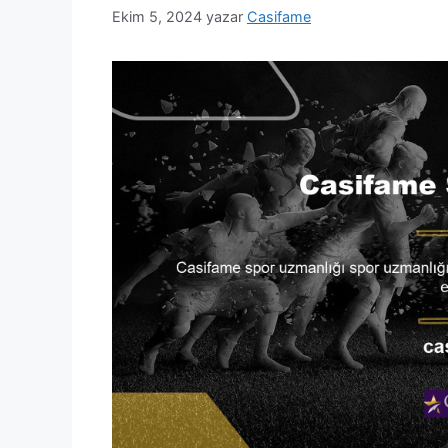
Ekim 5, 2024
yazar
Casifame