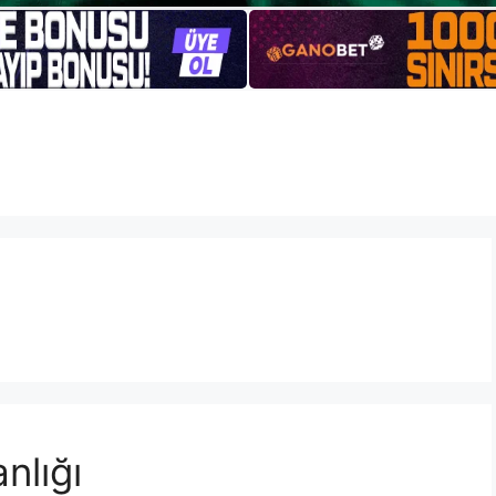
nlığı