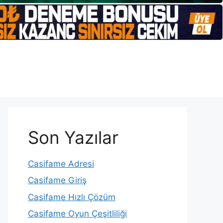
Son Yazılar
Casifame Adresi
Casifame Giriş
Casifame Hızlı Çözüm
Casifame Oyun Çeşitliliği