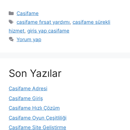
Kategoriler
Casifame
Etiketler
casifame fırsat yardımı
,
casifame sürekli
hizmet
,
giris yap casifame
Yorum yap
Son Yazılar
Casifame Adresi
Casifame Giriş
Casifame Hızlı Çözüm
Casifame Oyun Çeşitliliği
Casifame Site Geliştirme