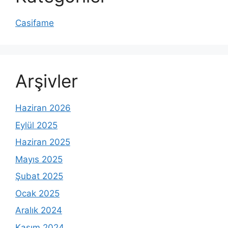
Casifame
Arşivler
Haziran 2026
Eylül 2025
Haziran 2025
Mayıs 2025
Şubat 2025
Ocak 2025
Aralık 2024
Kasım 2024