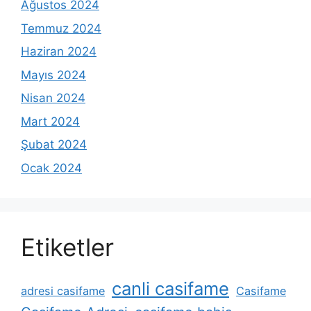
Ağustos 2024
Temmuz 2024
Haziran 2024
Mayıs 2024
Nisan 2024
Mart 2024
Şubat 2024
Ocak 2024
Etiketler
canli casifame
adresi casifame
Casifame