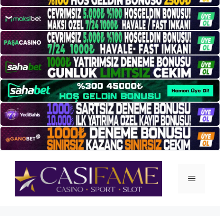
İçeriğe
atla
Menü