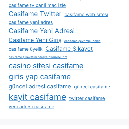
casifame tv canli maç izle
Casifame Twitter
casifame web sitesi
casifame yeni adres
Casifame Yeni Adresi
Casifame Yeni Giriş
casifame çevrimiçi bahis
Casifame Şikayet
casifame üyelik
casifame şikayetini nereye bildirebilirim
casino sitesi casifame
giris yap casifame
güncel adresi casifame
güncel casifame
kayit casifame
twitter casifame
yeni adresi casifame