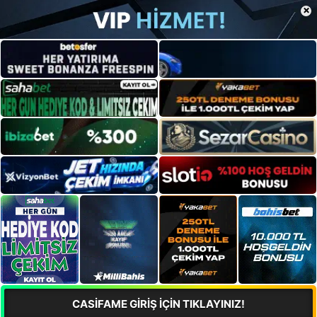
×
CASİFAME GİRİŞ İÇİN TIKLAYINIZ!