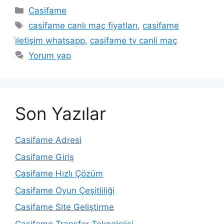
Kategoriler
Casifame
Etiketler
casifame canlı maç fiyatları
,
casifame
i̇letişim whatsapp
,
casifame tv canli maç
Yorum yap
Son Yazılar
Casifame Adresi
Casifame Giriş
Casifame Hızlı Çözüm
Casifame Oyun Çeşitliliği
Casifame Site Geliştirme
Casifame Transfer Teknolojisi