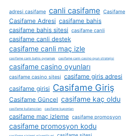
canli casifame
adresi casifame
Casifame
Casifame Adresi
casifame bahis
casifame bahis sitesi
casifame canli
casifame canli destek
casifame canli maç izle
casifame canlı bahis oynamak
casifame canlı casino oyun stratejisi
casifame casino oyunları
casifame giris adresi
casifame casino sitesi
Casifame Giriş
casifame girisi
casifame kaç oldu
Casifame Güncel
casifame kullanıcıları
casifame kuponları
casifame maç izleme
casifame promosyon
casifame promosyon kodu
casifame sitesi
casifame sistemi güvenilir mi