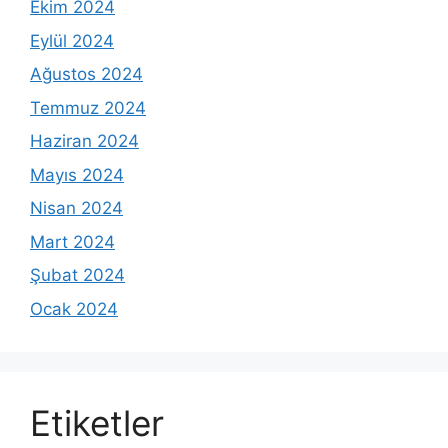
Ekim 2024
Eylül 2024
Ağustos 2024
Temmuz 2024
Haziran 2024
Mayıs 2024
Nisan 2024
Mart 2024
Şubat 2024
Ocak 2024
Etiketler