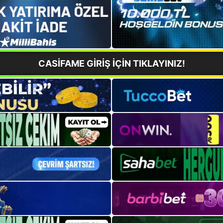
CASİFAME GİRİŞ İÇİN TIKLAYINIZ!