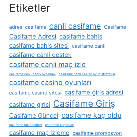
Etiketler
canli casifame
adresi casifame
Casifame
Casifame Adresi
casifame bahis
casifame bahis sitesi
casifame canli
casifame canli destek
casifame canli maç izle
casifame canlı bahis oynamak
casifame canlı casino oyun stratejisi
casifame casino oyunları
casifame giris adresi
casifame casino sitesi
Casifame Giriş
casifame girisi
casifame kaç oldu
Casifame Güncel
casifame kullanıcıları
casifame kuponları
casifame maç izleme
casifame promosyon