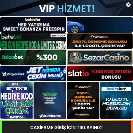
×
CASİFAME GİRİŞ İÇİN TIKLAYINIZ!