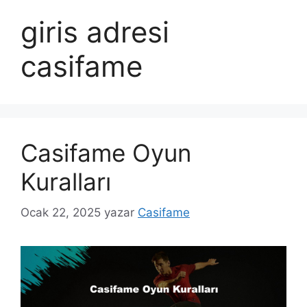
giris adresi
casifame
Casifame Oyun
Kuralları
Ocak 22, 2025
yazar
Casifame