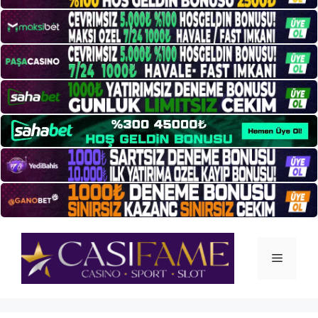
İçeriğe
atla
Menü