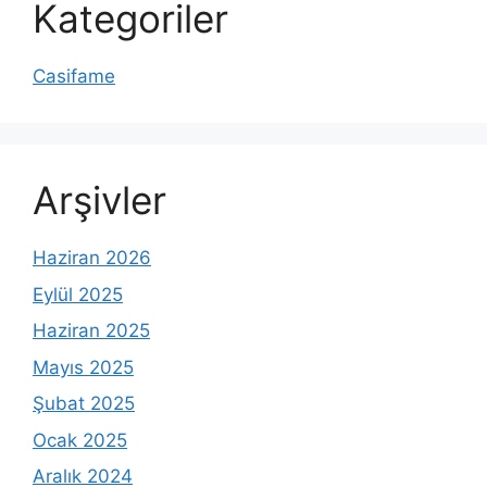
Kategoriler
Casifame
Arşivler
Haziran 2026
Eylül 2025
Haziran 2025
Mayıs 2025
Şubat 2025
Ocak 2025
Aralık 2024