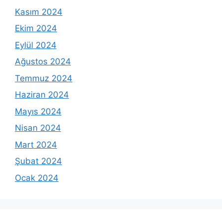
Kasım 2024
Ekim 2024
Eylül 2024
Ağustos 2024
Temmuz 2024
Haziran 2024
Mayıs 2024
Nisan 2024
Mart 2024
Şubat 2024
Ocak 2024