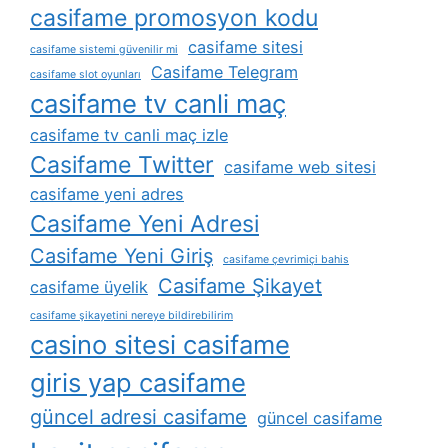
casifame promosyon kodu
casifame sitesi
casifame sistemi güvenilir mi
Casifame Telegram
casifame slot oyunları
casifame tv canli maç
casifame tv canli maç izle
Casifame Twitter
casifame web sitesi
casifame yeni adres
Casifame Yeni Adresi
Casifame Yeni Giriş
casifame çevrimiçi bahis
Casifame Şikayet
casifame üyelik
casifame şikayetini nereye bildirebilirim
casino sitesi casifame
giris yap casifame
güncel adresi casifame
güncel casifame