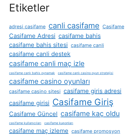
Etiketler
canli casifame
adresi casifame
Casifame
Casifame Adresi
casifame bahis
casifame bahis sitesi
casifame canli
casifame canli destek
casifame canli maç izle
casifame canlı bahis oynamak
casifame canlı casino oyun stratejisi
casifame casino oyunları
casifame giris adresi
casifame casino sitesi
Casifame Giriş
casifame girisi
casifame kaç oldu
Casifame Güncel
casifame kullanıcıları
casifame kuponları
casifame maç izleme
casifame promosyon