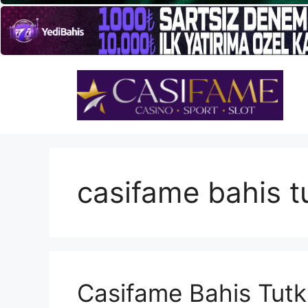
İçeriğe
atla
casifame bahis t
Casifame Bahis Tutk