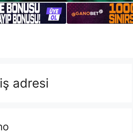
iş adresi
no