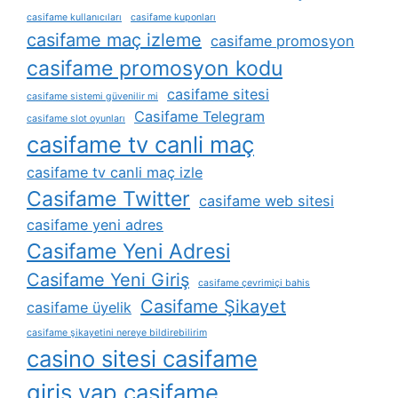
casifame kullanıcıları
casifame kuponları
casifame maç izleme
casifame promosyon
casifame promosyon kodu
casifame sitesi
casifame sistemi güvenilir mi
Casifame Telegram
casifame slot oyunları
casifame tv canli maç
casifame tv canli maç izle
Casifame Twitter
casifame web sitesi
casifame yeni adres
Casifame Yeni Adresi
Casifame Yeni Giriş
casifame çevrimiçi bahis
Casifame Şikayet
casifame üyelik
casifame şikayetini nereye bildirebilirim
casino sitesi casifame
giris yap casifame