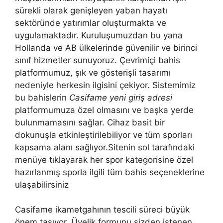
sürekli olarak genişleyen yaban hayatı
sektöründe yatırımlar oluşturmakta ve
uygulamaktadır. Kuruluşumuzdan bu yana
Hollanda ve AB ülkelerinde güvenilir ve birinci
sınıf hizmetler sunuyoruz. Çevrimiçi bahis
platformumuz, şık ve gösterişli tasarımı
nedeniyle herkesin ilgisini çekiyor. Sistemimiz
bu bahislerin
Casifame yeni giriş adresi
platformumuza özel olmasını ve başka yerde
bulunmamasını sağlar. Cihaz basit bir
dokunuşla etkinleştirilebiliyor ve tüm sporları
kapsama alanı sağlıyor.Sitenin sol tarafındaki
menüye tıklayarak her spor kategorisine özel
hazırlanmış sporla ilgili tüm bahis seçeneklerine
ulaşabilirsiniz
Casifame ikametgahının tescili süreci büyük
önem taşıyor. Üyelik formunu sizden istenen