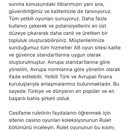
sunma konusundaki itibarımızın yanı sıra,
güvenilirliğimiz ve kalitemizle de tanınıyoruz.
Tüm yetkili oyunları sunuyoruz. Daha fazla
kullanıcı çekerek ve potansiyellerini en üst
düzeye çıkararak daha canlı ve üretken bir
topluluk oluşturabilirsiniz. Müşterilerimize
sunduğumuz tüm hizmetler AB oyun sitesi kalite
ve güvence standartlarına uygun olarak
oluşturulmuştur. Avrupa standartlarına göre
yönetim, Avrupa normlarına göre yönetim olarak
ifade edilebilir. Yetkili Türk ve Avrupalı ​​finans
kuruluşlarıyla anlaşmalarımız bulunmaktadır. Bu
sayede Türkiye ve dünyanın en popüler ve en
başarılı bahis şirketi olduk
Casifame ruletinin faydalarını öğrenmek için
sitenin casino oyunları koleksiyonunun Rulet
bölümünü inceleyin. Rulet oyununun bu kısmı,