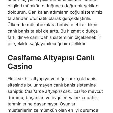
bilgileri mümkün olduğunca doğru bir şekilde
doldurun. Geri kalan adımların çoğu sistemimiz
tarafından otomatik olarak gerçekleştirilir.
Ülkemde müsabakalara bahis talebi arttıkça
canlı bahis talebi de arttı. Bu hizmet oldukça
farklıdır ve canlı bahis sisteminin ölçeklenebilir
bir şekilde sağlayabileceği bir özelliktir
Casifame Altyapısı Canlı
Casino
Eksiksiz bir altyapıya ve diğer pek çok bahis
sitesinde bulunmayan canlı bahis sistemine
sahiptir.
Casifame altyapısı canlı casino
mevcut
durumu, başarıları ve övgüleri yalnızca bahis
tahminlerine dayanmıyor. Oyunları
müşterilerimize mümkün olan en iyi durumda