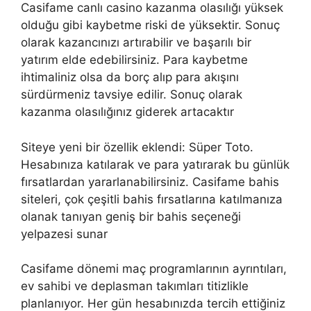
Casifame canlı casino kazanma olasılığı yüksek
olduğu gibi kaybetme riski de yüksektir. Sonuç
olarak kazancınızı artırabilir ve başarılı bir
yatırım elde edebilirsiniz. Para kaybetme
ihtimaliniz olsa da borç alıp para akışını
sürdürmeniz tavsiye edilir. Sonuç olarak
kazanma olasılığınız giderek artacaktır
Siteye yeni bir özellik eklendi: Süper Toto.
Hesabınıza katılarak ve para yatırarak bu günlük
fırsatlardan yararlanabilirsiniz. Casifame bahis
siteleri, çok çeşitli bahis fırsatlarına katılmanıza
olanak tanıyan geniş bir bahis seçeneği
yelpazesi sunar
Casifame dönemi maç programlarının ayrıntıları,
ev sahibi ve deplasman takımları titizlikle
planlanıyor. Her gün hesabınızda tercih ettiğiniz