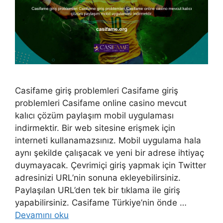
Casifame giriş problemleri Casifame giriş
problemleri Casifame online casino mevcut
kalıcı çözüm paylaşım mobil uygulaması
indirmektir. Bir web sitesine erişmek için
interneti kullanamazsınız. Mobil uygulama hala
aynı şekilde çalışacak ve yeni bir adrese ihtiyaç
duymayacak. Çevrimiçi giriş yapmak için Twitter
adresinizi URL’nin sonuna ekleyebilirsiniz.
Paylaşılan URL’den tek bir tıklama ile giriş
yapabilirsiniz. Casifame Türkiye’nin önde …
Devamını oku