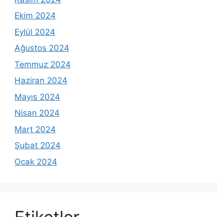
Ekim 2024
Eylül 2024
Ağustos 2024
Temmuz 2024
Haziran 2024
Mayıs 2024
Nisan 2024
Mart 2024
Şubat 2024
Ocak 2024
Etiketler