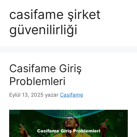
casifame şirket
güvenilirliği
Casifame Giriş
Problemleri
Eylül 13, 2025
yazar
Casifame