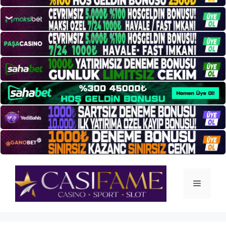
İçeriğe
atla
Menü