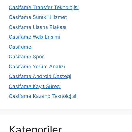
Casifame Transfer Teknolojisi
Casifame Sürekli Hizmet
Casifame Lisans Plakası
Casifame Web Erişimi
Casifame
Casifame Spor
Casifame Yorum Analizi
Casifame Android Desteği
Casifame Kayıt Süreci
Casifame Kazanç Teknolojisi
Kategoriler