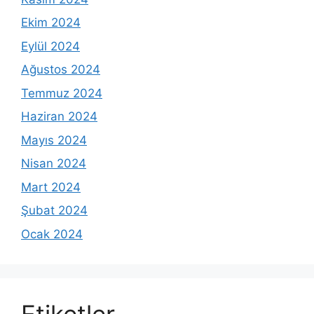
Ekim 2024
Eylül 2024
Ağustos 2024
Temmuz 2024
Haziran 2024
Mayıs 2024
Nisan 2024
Mart 2024
Şubat 2024
Ocak 2024
Etiketler