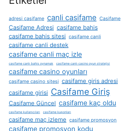
canli casifame
adresi casifame
Casifame
Casifame Adresi
casifame bahis
casifame bahis sitesi
casifame canli
casifame canli destek
casifame canli maç izle
casifame canlı bahis oynamak
casifame canlı casino oyun stratejisi
casifame casino oyunları
casifame giris adresi
casifame casino sitesi
Casifame Giriş
casifame girisi
casifame kaç oldu
Casifame Güncel
casifame kullanıcıları
casifame kuponları
casifame maç izleme
casifame promosyon
casifame promosyon kodu