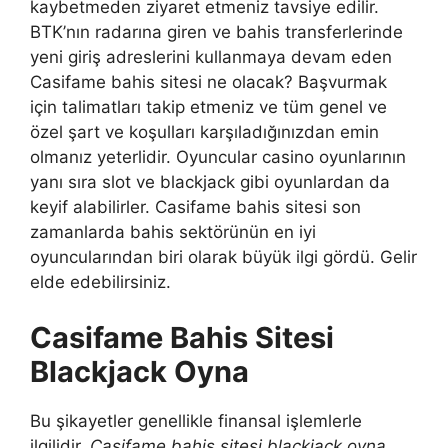
kaybetmeden ziyaret etmeniz tavsiye edilir.
BTK’nın radarına giren ve bahis transferlerinde
yeni giriş adreslerini kullanmaya devam eden
Casifame bahis sitesi ne olacak? Başvurmak
için talimatları takip etmeniz ve tüm genel ve
özel şart ve koşulları karşıladığınızdan emin
olmanız yeterlidir. Oyuncular casino oyunlarının
yanı sıra slot ve blackjack gibi oyunlardan da
keyif alabilirler. Casifame bahis sitesi son
zamanlarda bahis sektörünün en iyi
oyuncularından biri olarak büyük ilgi gördü. Gelir
elde edebilirsiniz.
Casifame Bahis Sitesi
Blackjack Oyna
Bu şikayetler genellikle finansal işlemlerle
ilgilidir.
Casifame bahis sitesi blackjack oyna