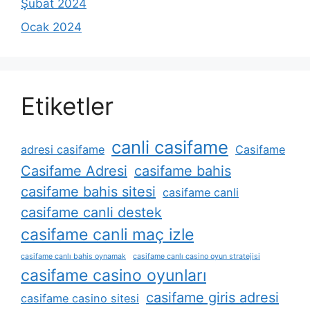
Şubat 2024
Ocak 2024
Etiketler
canli casifame
adresi casifame
Casifame
Casifame Adresi
casifame bahis
casifame bahis sitesi
casifame canli
casifame canli destek
casifame canli maç izle
casifame canlı bahis oynamak
casifame canlı casino oyun stratejisi
casifame casino oyunları
casifame giris adresi
casifame casino sitesi