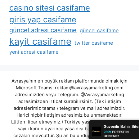
casino sitesi casifame
giris yap casifame
güncel adresi casifame
güncel casifame
kayit casifame
twitter casifame
yeni adresi casifame
Avrasya'nın en büyük reklam platformunda olmak için
Microsoft Teams:
reklam@avrasyamarketing.com
adresimizden veya Telegram: @Avrasyamarketing
adresimizden irtibat kurabilirsiniz. (Tek iletişim
adreslerimiz teams / telegram ve mail adresimizdir.
Harici hiçbir iletişim adresimiz bulunmamaktadır.
Lütfen itibar etmeyiniz.) Türkiye yasalarına göre 7258
sayılı kanun uyarınca yasa dışı bahis oynamanın
cezaları mevcuttur. Şu an bulunduğunuz site hiç bir