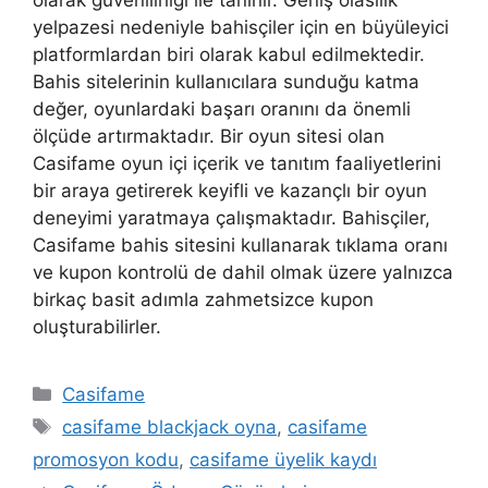
yelpazesi nedeniyle bahisçiler için en büyüleyici
platformlardan biri olarak kabul edilmektedir.
Bahis sitelerinin kullanıcılara sunduğu katma
değer, oyunlardaki başarı oranını da önemli
ölçüde artırmaktadır. Bir oyun sitesi olan
Casifame oyun içi içerik ve tanıtım faaliyetlerini
bir araya getirerek keyifli ve kazançlı bir oyun
deneyimi yaratmaya çalışmaktadır. Bahisçiler,
Casifame bahis sitesini kullanarak tıklama oranı
ve kupon kontrolü de dahil olmak üzere yalnızca
birkaç basit adımla zahmetsizce kupon
oluşturabilirler.
Kategoriler
Casifame
Etiketler
casifame blackjack oyna
,
casifame
promosyon kodu
,
casifame üyelik kaydı