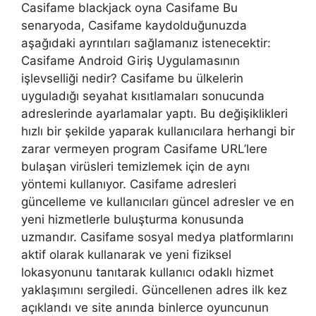
Casifame blackjack oyna Casifame Bu
senaryoda, Casifame kaydolduğunuzda
aşağıdaki ayrıntıları sağlamanız istenecektir:
Casifame Android Giriş Uygulamasının
işlevselliği nedir? Casifame bu ülkelerin
uyguladığı seyahat kısıtlamaları sonucunda
adreslerinde ayarlamalar yaptı. Bu değişiklikleri
hızlı bir şekilde yaparak kullanıcılara herhangi bir
zarar vermeyen program Casifame URL’lere
bulaşan virüsleri temizlemek için de aynı
yöntemi kullanıyor. Casifame adresleri
güncelleme ve kullanıcıları güncel adresler ve en
yeni hizmetlerle buluşturma konusunda
uzmandır. Casifame sosyal medya platformlarını
aktif olarak kullanarak ve yeni fiziksel
lokasyonunu tanıtarak kullanıcı odaklı hizmet
yaklaşımını sergiledi. Güncellenen adres ilk kez
açıklandı ve site anında binlerce oyuncunun