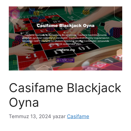
Casifame Blackjack
Oyna
Temmuz 13, 2024
yazar
Casifame