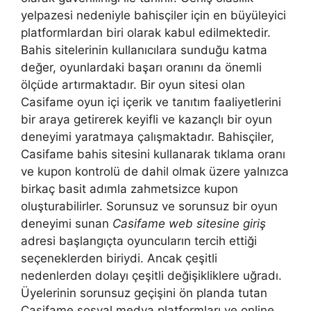
yelpazesi nedeniyle bahisçiler için en büyüleyici
platformlardan biri olarak kabul edilmektedir.
Bahis sitelerinin kullanıcılara sunduğu katma
değer, oyunlardaki başarı oranını da önemli
ölçüde artırmaktadır. Bir oyun sitesi olan
Casifame oyun içi içerik ve tanıtım faaliyetlerini
bir araya getirerek keyifli ve kazançlı bir oyun
deneyimi yaratmaya çalışmaktadır. Bahisçiler,
Casifame bahis sitesini kullanarak tıklama oranı
ve kupon kontrolü de dahil olmak üzere yalnızca
birkaç basit adımla zahmetsizce kupon
oluşturabilirler. Sorunsuz ve sorunsuz bir oyun
deneyimi sunan
Casifame web sitesine giriş
adresi başlangıçta oyuncuların tercih ettiği
seçeneklerden biriydi. Ancak çeşitli
nedenlerden dolayı çeşitli değişikliklere uğradı.
Üyelerinin sorunsuz geçişini ön planda tutan
Casifame sosyal medya platformları ve online