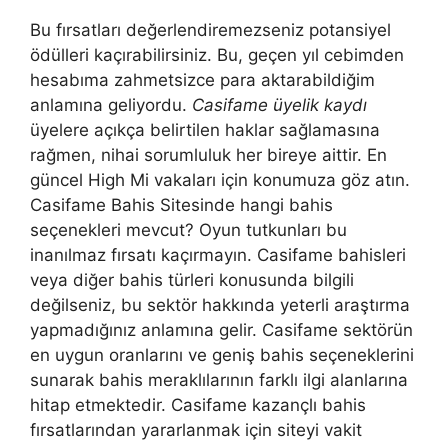
Bu fırsatları değerlendiremezseniz potansiyel
ödülleri kaçırabilirsiniz. Bu, geçen yıl cebimden
hesabıma zahmetsizce para aktarabildiğim
anlamına geliyordu.
Casifame üyelik kaydı
üyelere açıkça belirtilen haklar sağlamasına
rağmen, nihai sorumluluk her bireye aittir. En
güncel High Mi vakaları için konumuza göz atın.
Casifame Bahis Sitesinde hangi bahis
seçenekleri mevcut? Oyun tutkunları bu
inanılmaz fırsatı kaçırmayın. Casifame bahisleri
veya diğer bahis türleri konusunda bilgili
değilseniz, bu sektör hakkında yeterli araştırma
yapmadığınız anlamına gelir. Casifame sektörün
en uygun oranlarını ve geniş bahis seçeneklerini
sunarak bahis meraklılarının farklı ilgi alanlarına
hitap etmektedir. Casifame kazançlı bahis
fırsatlarından yararlanmak için siteyi vakit