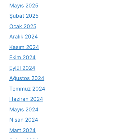
Mayıs 2025
Şubat 2025
Ocak 2025
Aralık 2024
Kasım 2024
Ekim 2024
Eylül 2024
Ağustos 2024
Temmuz 2024
Haziran 2024
Mayıs 2024
Nisan 2024
Mart 2024