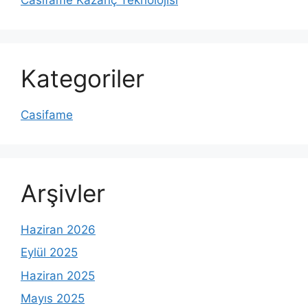
Kategoriler
Casifame
Arşivler
Haziran 2026
Eylül 2025
Haziran 2025
Mayıs 2025