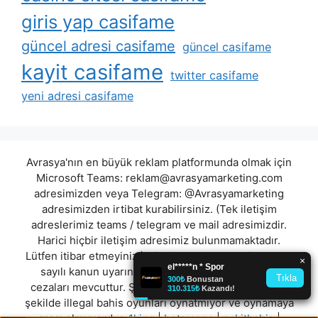
giris yap casifame
güncel adresi casifame
güncel casifame
kayit casifame
twitter casifame
yeni adresi casifame
Avrasya'nın en büyük reklam platformunda olmak için
Microsoft Teams:
reklam@avrasyamarketing.com
adresimizden veya Telegram: @Avrasyamarketing
adresimizden irtibat kurabilirsiniz. (Tek iletişim
adreslerimiz teams / telegram ve mail adresimizdir.
Harici hiçbir iletişim adresimiz bulunmamaktadır.
Lütfen itibar etmeyiniz.) Türkiye yasalarına göre 7258
sayılı kanun uyarınca yasa dışı bahis oynamanın
cezaları mevcuttur. Şu an bulunduğunuz site hiç bir
şekilde illegal bahis oyunları oynatmıyor ve oynamaya