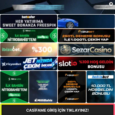
×
CASİFAME GİRİŞ İÇİN TIKLAYINIZ!