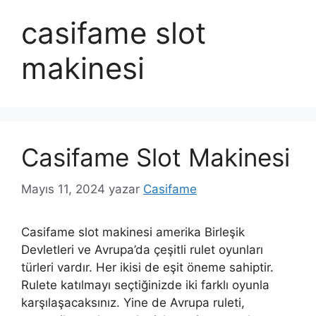
casifame slot
makinesi
Casifame Slot Makinesi
Mayıs 11, 2024
yazar
Casifame
Casifame slot makinesi amerika Birleşik
Devletleri ve Avrupa’da çeşitli rulet oyunları
türleri vardır. Her ikisi de eşit öneme sahiptir.
Rulete katılmayı seçtiğinizde iki farklı oyunla
karşılaşacaksınız. Yine de Avrupa ruleti,