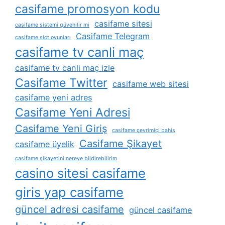
casifame promosyon kodu
casifame sitesi
casifame sistemi güvenilir mi
Casifame Telegram
casifame slot oyunları
casifame tv canli maç
casifame tv canli maç izle
Casifame Twitter
casifame web sitesi
casifame yeni adres
Casifame Yeni Adresi
Casifame Yeni Giriş
casifame çevrimiçi bahis
Casifame Şikayet
casifame üyelik
casifame şikayetini nereye bildirebilirim
casino sitesi casifame
giris yap casifame
güncel adresi casifame
güncel casifame