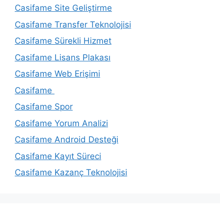
Casifame Site Geliştirme
Casifame Transfer Teknolojisi
Casifame Sürekli Hizmet
Casifame Lisans Plakası
Casifame Web Erişimi
Casifame
Casifame Spor
Casifame Yorum Analizi
Casifame Android Desteği
Casifame Kayıt Süreci
Casifame Kazanç Teknolojisi