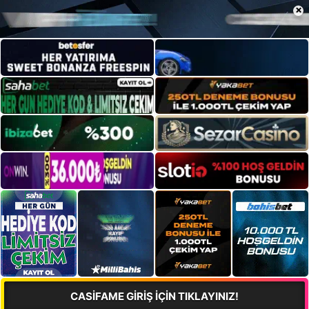
×
CASİFAME GİRİŞ İÇİN TIKLAYINIZ!