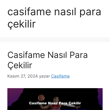
casifame nasıl para
çekilir
Casifame Nasıl Para
Çekilir
Kasım 27, 2024
yazar
Casifame