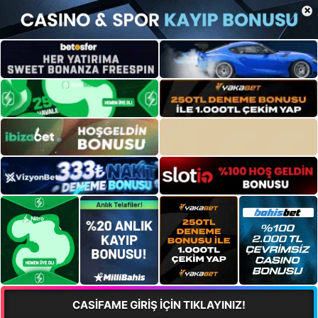
×
CASİFAME GİRİŞ İÇİN TIKLAYINIZ!