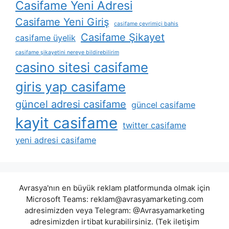
Casifame Yeni Adresi
Casifame Yeni Giriş
casifame çevrimiçi bahis
Casifame Şikayet
casifame üyelik
casifame şikayetini nereye bildirebilirim
casino sitesi casifame
giris yap casifame
güncel adresi casifame
güncel casifame
kayit casifame
twitter casifame
yeni adresi casifame
Avrasya'nın en büyük reklam platformunda olmak için
Microsoft Teams:
reklam@avrasyamarketing.com
adresimizden veya Telegram: @Avrasyamarketing
adresimizden irtibat kurabilirsiniz. (Tek iletişim