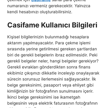
numaranızı vermeniz gerekecektir. Yalnızca
kendi hesabınızı oluşturabilirsiniz.
Casifame Kullanıcı Bilgileri
Kişisel bilgilerinizin bulunmadığı hesaplara
aktarım yapılmayacaktır. Para çekme işlemi
sırasında yerine getirilmesi gereken şartlardan
biri de gerekli belgelerin ibraz edilmesidir. Peki
gerekli belgeler neler, hangi belgeler gerekiyor?
Gerekli evrakları gönderdikten sonra finans
ekibimiz çıkışınızı dikkatle inceleyip onaylayarak
sürecin sorunsuz ilerlemesini sağlayacaktır. İlk
belge gereksinimi, pasaport veya ehliyet gibi
kimliğinizin bir fotoğrafının sunulmasını içerir.
İkinci belge gereksinimi ise ikametgah
belgesinin veya elektrik faturasının fotoğrafının