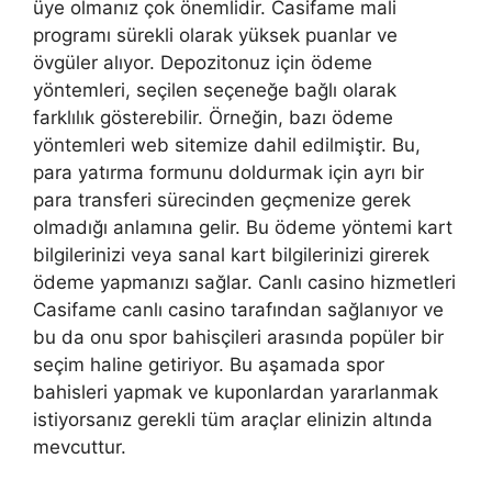
üye olmanız çok önemlidir. Casifame mali
programı sürekli olarak yüksek puanlar ve
övgüler alıyor. Depozitonuz için ödeme
yöntemleri, seçilen seçeneğe bağlı olarak
farklılık gösterebilir. Örneğin, bazı ödeme
yöntemleri web sitemize dahil edilmiştir. Bu,
para yatırma formunu doldurmak için ayrı bir
para transferi sürecinden geçmenize gerek
olmadığı anlamına gelir. Bu ödeme yöntemi kart
bilgilerinizi veya sanal kart bilgilerinizi girerek
ödeme yapmanızı sağlar. Canlı casino hizmetleri
Casifame canlı casino tarafından sağlanıyor ve
bu da onu spor bahisçileri arasında popüler bir
seçim haline getiriyor. Bu aşamada spor
bahisleri yapmak ve kuponlardan yararlanmak
istiyorsanız gerekli tüm araçlar elinizin altında
mevcuttur.