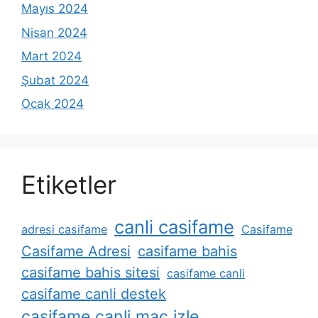
Mayıs 2024
Nisan 2024
Mart 2024
Şubat 2024
Ocak 2024
Etiketler
canli casifame
adresi casifame
Casifame
Casifame Adresi
casifame bahis
casifame bahis sitesi
casifame canli
casifame canli destek
casifame canli maç izle