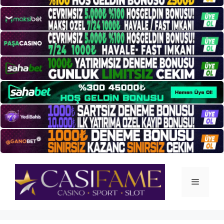
İçeriğe
atla
Menü