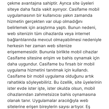
çekme avantajına sahiptir. Ayrıca site üyeleri
siteye daha fazla vakit ayırıyor. Casifame mobil
uygulamasının bir kullanıcısı yakın zamanda
hizmetin gerçekten var olup olmadığını
belirlemek için araştırma yaptı. Bunun nedeni,
web sitenizin tüm cihazlarda veya internet
bağlantılarında mevcut olmayabilmesi nedeniyle
herkesin her zaman web sitenize
erişememesidir. Bununla birlikte mobil cihazlar
Casifame sitesine erişim ve bahis oynamak için
daha uygundur. Casifame bu fırsatı bir mobil
uygulama hizmetini tanıtmak için kullandı.
Casifame bir mobil uygulama olduğunu artık
rahatlıkla söyleyebiliriz. Bu özellik, site üyelerinin
ister evde ister işte, ister okulda olsun, mobil
cihazlarından zahmetsizce bahis oynamasına
olanak tanır. Uygulamalar aracılığıyla web
sitelerine erişen bireylerin sayısı artıyor. Eş