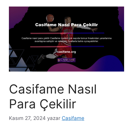
Casifame Nasıl
Para Çekilir
Kasım 27, 2024
yazar
Casifame