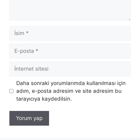
İsim
E-
posta
İnternet
sitesi
Daha sonraki yorumlarımda kullanılması için
adım, e-posta adresim ve site adresim bu
tarayıcıya kaydedilsin.