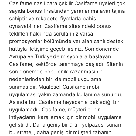
Casifame nasıl para çekilir Casifame üyeleri çok
sayıda bonus fırsatından yararlanma avantajına
sahiptir ve rekabetçi fiyatlarla bahis
oynayabilirler. Casifame sitesindeki bonus
teklifleri hakkında sorularınız varsa
promosyonlar bölümünde yer alan canlı destek
hattıyla iletişime geçebilirsiniz. Son dönemde
Avrupa ve Türkiye’de misyonlara başlayan
Casifame, sektörde tanınmaya başladı. Sitenin
son dönemde popülerlik kazanmasının
nedenlerinden biri de mobil uygulama
sunmasıdır. Maalesef Casifame mobil
uygulaması yakın zamanda kullanıma sunuldu.
Aslında bu, Casifame heyecanla beklediği bir
uygulamadır. Casifame, müşterilerinin
ihtiyaçlarını karşılamak için bir mobil uygulama
geliştirdi. Daha geniş bir ürün yelpazesi sunan
bu strateji, daha geniş bir müşteri tabanını