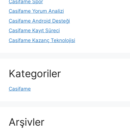
Casifame Spor
Casifame Yorum Analizi
Casifame Android Desteği
Casifame Kayıt Süreci
Casifame Kazanç Teknolojisi
Kategoriler
Casifame
Arşivler