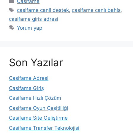
Kategoriler
Casifame
Etiketler
casifame canli destek
,
casifame canlı bahis
,
casifame giris adresi
Yorum yap
Son Yazılar
Casifame Adresi
Casifame Giriş
Casifame Hızlı Çözüm
Casifame Oyun Çeşitliliği
Casifame Site Geliştirme
Casifame Transfer Teknolojisi