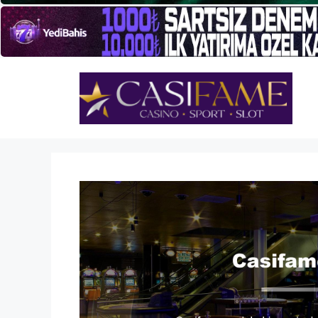
İçeriğe
atla