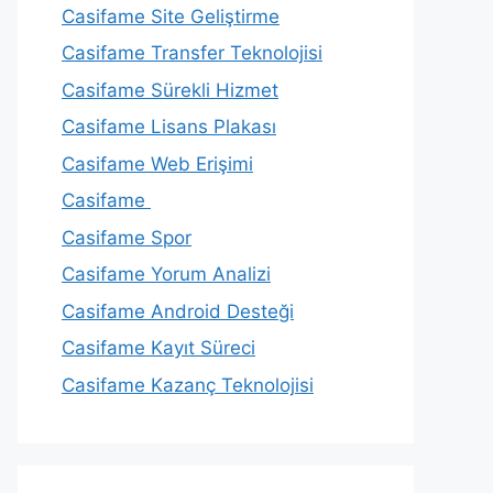
Casifame Site Geliştirme
Casifame Transfer Teknolojisi
Casifame Sürekli Hizmet
Casifame Lisans Plakası
Casifame Web Erişimi
Casifame
Casifame Spor
Casifame Yorum Analizi
Casifame Android Desteği
Casifame Kayıt Süreci
Casifame Kazanç Teknolojisi