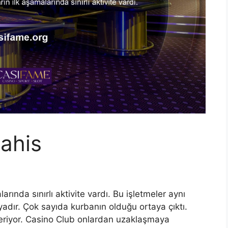
ahis
rında sınırlı aktivite vardı. Bu işletmeler aynı
adır. Çok sayıda kurbanın olduğu ortaya çıktı.
veriyor. Casino Club onlardan uzaklaşmaya