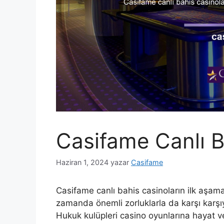
Casifame Canlı B
Haziran 1, 2024
yazar
Casifame
Casifame canlı bahis casinoların ilk aşamala
zamanda önemli zorluklarla da karşı karşıy
Hukuk kulüpleri casino oyunlarına hayat 