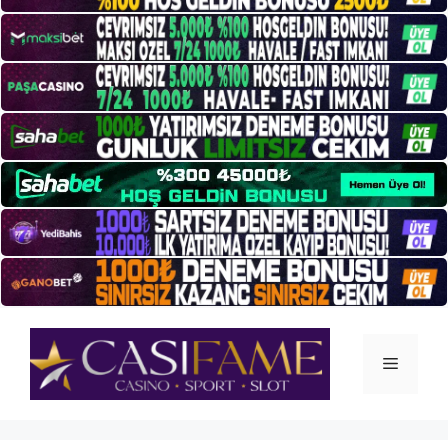
İçeriğe
atla
Menü