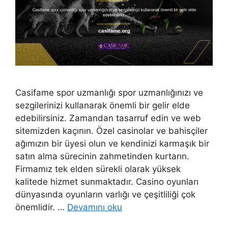
Casifame spor uzmanlığı spor uzmanlığınızı ve
sezgilerinizi kullanarak önemli bir gelir elde
edebilirsiniz. Zamandan tasarruf edin ve web
sitemizden kaçının. Özel casinolar ve bahisçiler
ağımızın bir üyesi olun ve kendinizi karmaşık bir
satın alma sürecinin zahmetinden kurtarın.
Firmamız tek elden sürekli olarak yüksek
kalitede hizmet sunmaktadır. Casino oyunları
dünyasında oyunların varlığı ve çeşitliliği çok
önemlidir. …
Devamını oku