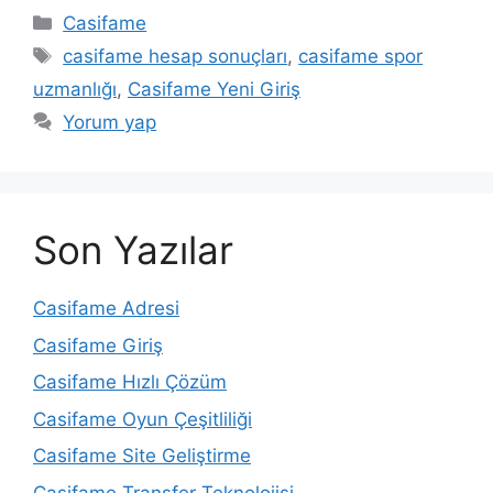
Kategoriler
Casifame
Etiketler
casifame hesap sonuçları
,
casifame spor
uzmanlığı
,
Casifame Yeni Giriş
Yorum yap
Son Yazılar
Casifame Adresi
Casifame Giriş
Casifame Hızlı Çözüm
Casifame Oyun Çeşitliliği
Casifame Site Geliştirme
Casifame Transfer Teknolojisi