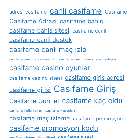
canli casifame
adresi casifame
Casifame
Casifame Adresi
casifame bahis
casifame bahis sitesi
casifame canli
casifame canli destek
casifame canli maç izle
casifame canlı bahis oynamak
casifame canlı casino oyun stratejisi
casifame casino oyunları
casifame giris adresi
casifame casino sitesi
Casifame Giriş
casifame girisi
casifame kaç oldu
Casifame Güncel
casifame kullanıcıları
casifame kuponları
casifame maç izleme
casifame promosyon
casifame promosyon kodu
casifame sitesi
casifame sistemi güvenilir mi