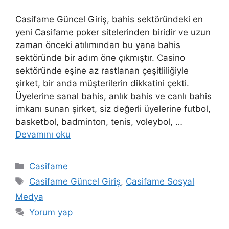
Casifame Güncel Giriş, bahis sektöründeki en
yeni Casifame poker sitelerinden biridir ve uzun
zaman önceki atılımından bu yana bahis
sektöründe bir adım öne çıkmıştır. Casino
sektöründe eşine az rastlanan çeşitliliğiyle
şirket, bir anda müşterilerin dikkatini çekti.
Üyelerine sanal bahis, anlık bahis ve canlı bahis
imkanı sunan şirket, siz değerli üyelerine futbol,
basketbol, badminton, tenis, voleybol, …
Devamını oku
Kategoriler
Casifame
Etiketler
Casifame Güncel Giriş
,
Casifame Sosyal
Medya
Yorum yap