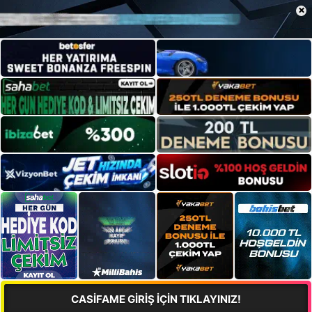
×
CASİFAME GİRİŞ İÇİN TIKLAYINIZ!