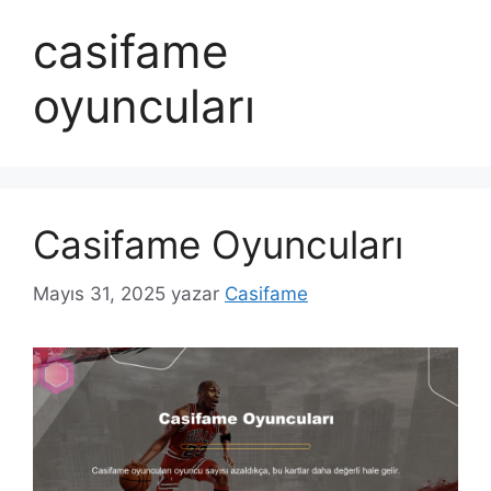
casifame
oyuncuları
Casifame Oyuncuları
Mayıs 31, 2025
yazar
Casifame