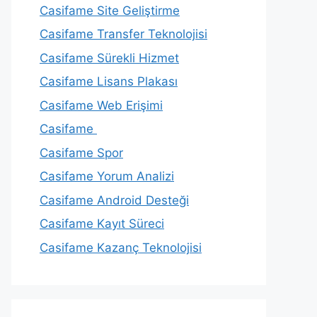
Casifame Site Geliştirme
Casifame Transfer Teknolojisi
Casifame Sürekli Hizmet
Casifame Lisans Plakası
Casifame Web Erişimi
Casifame
Casifame Spor
Casifame Yorum Analizi
Casifame Android Desteği
Casifame Kayıt Süreci
Casifame Kazanç Teknolojisi