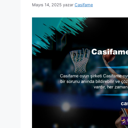
Mayıs 14, 2025
yazar
Casifame