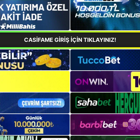
CASİFAME GİRİŞ İÇİN TIKLAYINIZ!