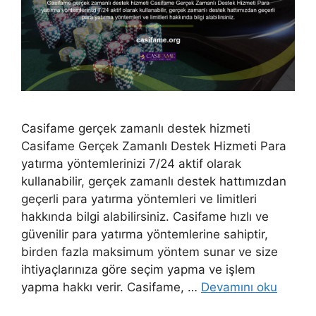
Casifame gerçek zamanlı destek hizmeti
Casifame Gerçek Zamanlı Destek Hizmeti Para
yatırma yöntemlerinizi 7/24 aktif olarak
kullanabilir, gerçek zamanlı destek hattımızdan
geçerli para yatırma yöntemleri ve limitleri
hakkında bilgi alabilirsiniz. Casifame hızlı ve
güvenilir para yatırma yöntemlerine sahiptir,
birden fazla maksimum yöntem sunar ve size
ihtiyaçlarınıza göre seçim yapma ve işlem
yapma hakkı verir. Casifame, …
Devamını oku