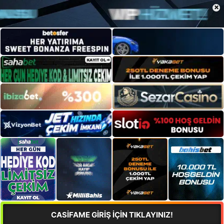
×
CASİFAME GİRİŞ İÇİN TIKLAYINIZ!