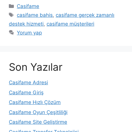
Kategoriler
Casifame
Etiketler
casifame bahis
,
casifame gerçek zamanlı
destek hizmeti
,
casifame müşterileri
Yorum yap
Son Yazılar
Casifame Adresi
Casifame Giriş
Casifame Hızlı Çözüm
Casifame Oyun Çeşitliliği
Casifame Site Geliştirme
Casifame Transfer Teknolojisi