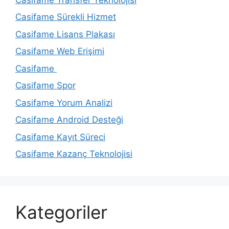
Casifame Sürekli Hizmet
Casifame Lisans Plakası
Casifame Web Erişimi
Casifame
Casifame Spor
Casifame Yorum Analizi
Casifame Android Desteği
Casifame Kayıt Süreci
Casifame Kazanç Teknolojisi
Kategoriler