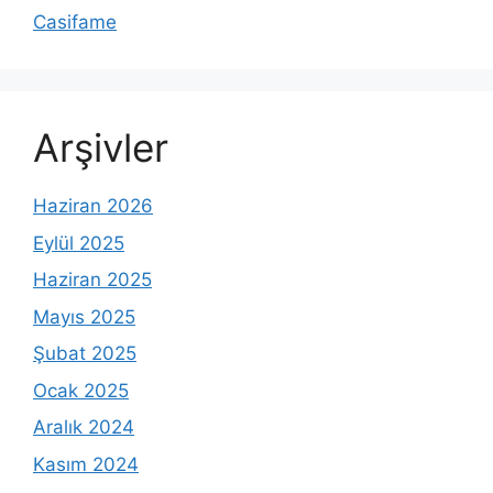
Casifame
Arşivler
Haziran 2026
Eylül 2025
Haziran 2025
Mayıs 2025
Şubat 2025
Ocak 2025
Aralık 2024
Kasım 2024