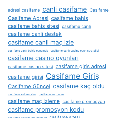
canli casifame
adresi casifame
Casifame
Casifame Adresi
casifame bahis
casifame bahis sitesi
casifame canli
casifame canli destek
casifame canli maç izle
casifame canlı bahis oynamak
casifame canlı casino oyun stratejisi
casifame casino oyunları
casifame giris adresi
casifame casino sitesi
Casifame Giriş
casifame girisi
casifame kaç oldu
Casifame Güncel
casifame kullanıcıları
casifame kuponları
casifame maç izleme
casifame promosyon
casifame promosyon kodu
casifame sitesi
casifame sistemi güvenilir mi