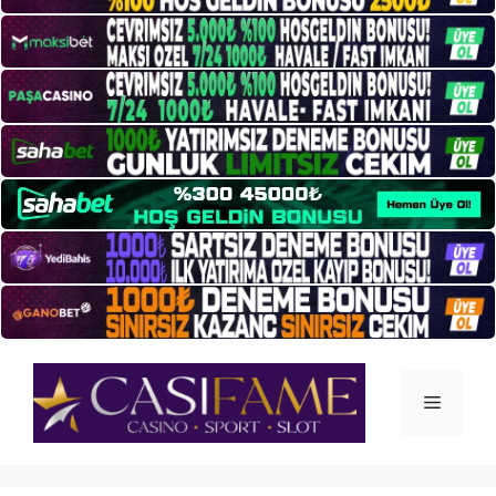
İçeriğe
atla
Menü