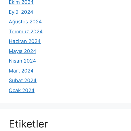
Ekim 2024
Eylül 2024
Ağustos 2024
Temmuz 2024
Haziran 2024
Mayıs 2024
Nisan 2024
Mart 2024
Şubat 2024
Ocak 2024
Etiketler