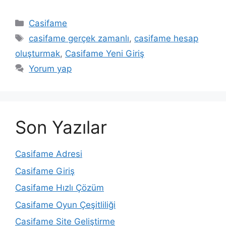
Kategoriler
Casifame
Etiketler
casifame gerçek zamanlı
,
casifame hesap
oluşturmak
,
Casifame Yeni Giriş
Yorum yap
Son Yazılar
Casifame Adresi
Casifame Giriş
Casifame Hızlı Çözüm
Casifame Oyun Çeşitliliği
Casifame Site Geliştirme