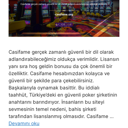
Casifame gerçek zamanlı güvenli bir dil olarak
adlandırabileceğimiz oldukça verimlidir. Lisansın
yanı sıra hoş geldin bonusu da çok önemli bir
özelliktir. Casifame hesabınızdan kolayca ve
güvenli bir şekilde para çekebilirsiniz.
Başkalarıyla oynamak basittir. Bu iddialı
taahhüt, Türkiye’deki en güvenli poker şirketinin
anahtarını barındırıyor. İnsanların bu siteyi
sevmesinin temel nedeni, bahis şirketi
tarafından lisanslanmış olmasıdır. Casifame …
Devamını oku