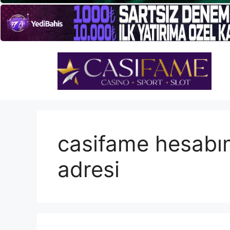
İçeriğe
atla
casifame hesabı
adresi