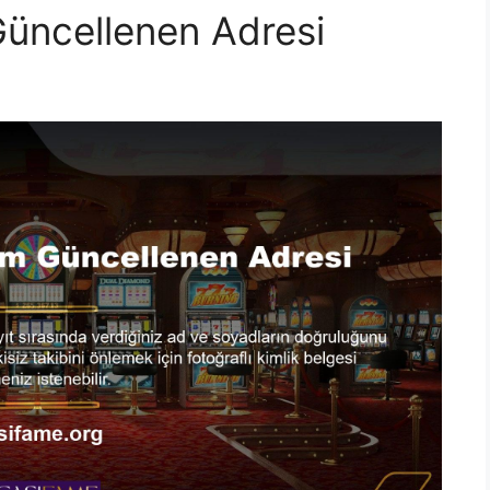
üncellenen Adresi