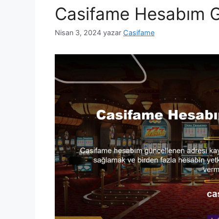
Casifame Hesabım G
Nisan 3, 2024
yazar
Casifame