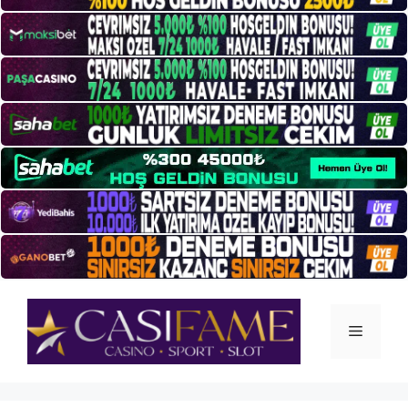
İçeriğe
atla
Menü