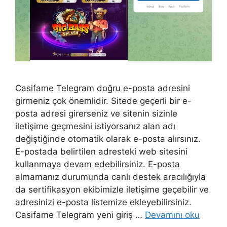
Casifame Telegram doğru e-posta adresini
girmeniz çok önemlidir. Sitede geçerli bir e-
posta adresi girerseniz ve sitenin sizinle
iletişime geçmesini istiyorsanız alan adı
değiştiğinde otomatik olarak e-posta alırsınız.
E-postada belirtilen adresteki web sitesini
kullanmaya devam edebilirsiniz. E-posta
almamanız durumunda canlı destek aracılığıyla
da sertifikasyon ekibimizle iletişime geçebilir ve
adresinizi e-posta listemize ekleyebilirsiniz.
Casifame Telegram yeni giriş …
Devamını oku