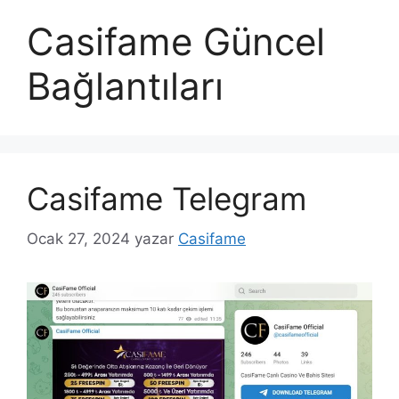
Casifame Güncel
Bağlantıları
Casifame Telegram
Ocak 27, 2024
yazar
Casifame