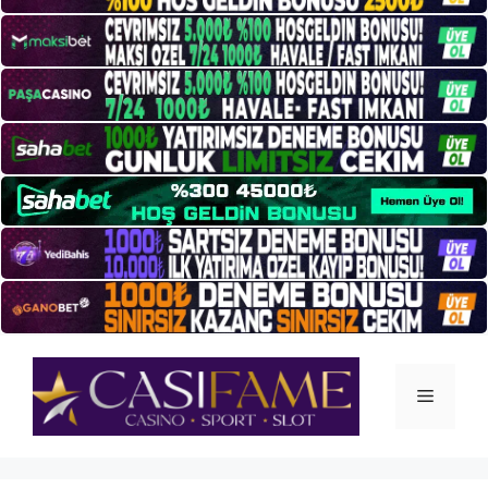
İçeriğe
atla
Menü