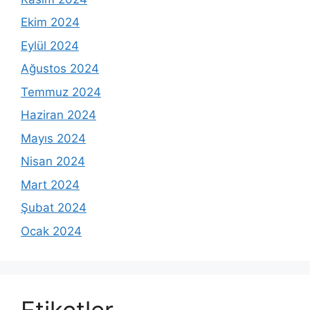
Ekim 2024
Eylül 2024
Ağustos 2024
Temmuz 2024
Haziran 2024
Mayıs 2024
Nisan 2024
Mart 2024
Şubat 2024
Ocak 2024
Etiketler