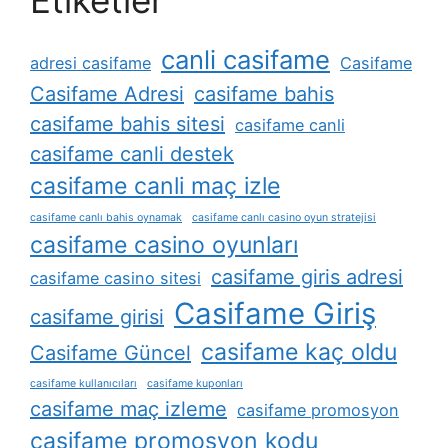
canli casifame
adresi casifame
Casifame
Casifame Adresi
casifame bahis
casifame bahis sitesi
casifame canli
casifame canli destek
casifame canli maç izle
casifame canlı bahis oynamak
casifame canlı casino oyun stratejisi
casifame casino oyunları
casifame giris adresi
casifame casino sitesi
Casifame Giriş
casifame girisi
casifame kaç oldu
Casifame Güncel
casifame kullanıcıları
casifame kuponları
casifame maç izleme
casifame promosyon
casifame promosyon kodu