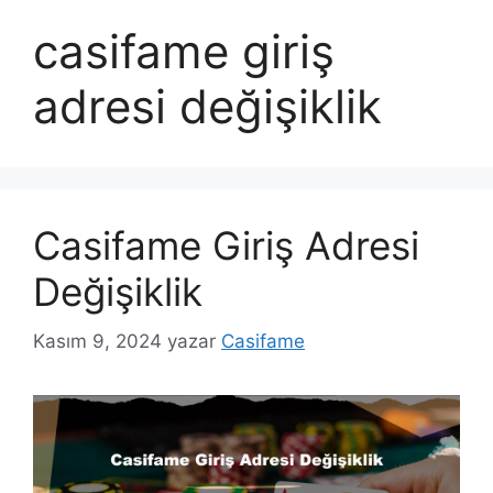
casifame giriş
adresi değişiklik
Casifame Giriş Adresi
Değişiklik
Kasım 9, 2024
yazar
Casifame