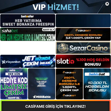
×
CASİFAME GİRİŞ İÇİN TIKLAYINIZ!