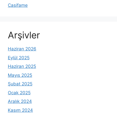
Casifame
Arşivler
Haziran 2026
Eylül 2025
Haziran 2025
Mayıs 2025
Şubat 2025
Ocak 2025
Aralık 2024
Kasım 2024