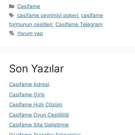
Kategoriler
Casifame
Etiketler
casifame çevrimiçi pokeri
,
casifame
formunun çeşitleri
,
Casifame Telegram
Yorum yap
Son Yazılar
Casifame Adresi
Casifame Giriş
Casifame Hızlı Çözüm
Casifame Oyun Çeşitliliği
Casifame Site Geliştirme
Casifame Transfer Teknolojisi