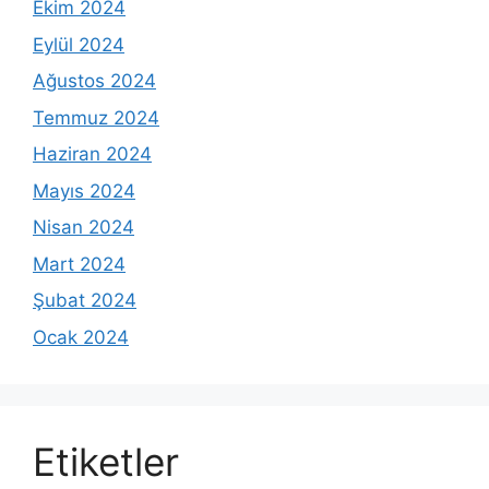
Ekim 2024
Eylül 2024
Ağustos 2024
Temmuz 2024
Haziran 2024
Mayıs 2024
Nisan 2024
Mart 2024
Şubat 2024
Ocak 2024
Etiketler