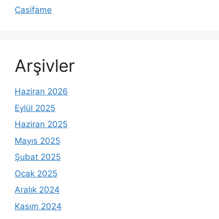
Casifame
Arşivler
Haziran 2026
Eylül 2025
Haziran 2025
Mayıs 2025
Şubat 2025
Ocak 2025
Aralık 2024
Kasım 2024