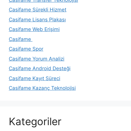
Casifame Sürekli Hizmet
Casifame Lisans Plakası
Casifame Web Erişimi
Casifame
Casifame Spor
Casifame Yorum Analizi
Casifame Android Desteği
Casifame Kayıt Süreci
Casifame Kazanç Teknolojisi
Kategoriler