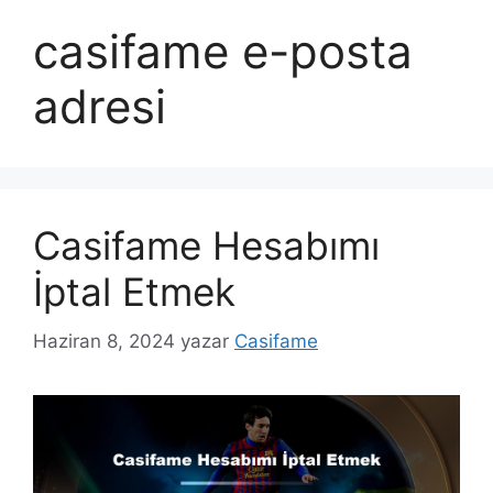
casifame e-posta
adresi
Casifame Hesabımı
İptal Etmek
Haziran 8, 2024
yazar
Casifame