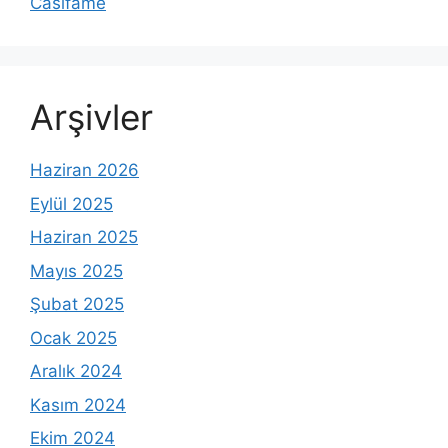
Casifame
Arşivler
Haziran 2026
Eylül 2025
Haziran 2025
Mayıs 2025
Şubat 2025
Ocak 2025
Aralık 2024
Kasım 2024
Ekim 2024