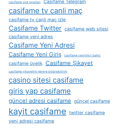
Casifame Telegram
casifame slot oyunları
casifame tv canli maç
casifame tv canli maç izle
Casifame Twitter
casifame web sitesi
casifame yeni adres
Casifame Yeni Adresi
Casifame Yeni Giriş
casifame çevrimiçi bahis
Casifame Şikayet
casifame üyelik
casifame şikayetini nereye bildirebilirim
casino sitesi casifame
giris yap casifame
güncel adresi casifame
güncel casifame
kayit casifame
twitter casifame
yeni adresi casifame