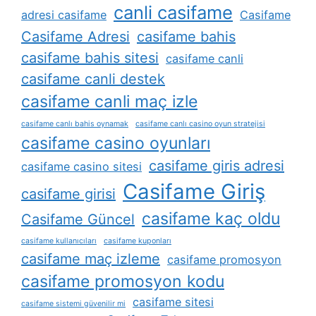
canli casifame
adresi casifame
Casifame
Casifame Adresi
casifame bahis
casifame bahis sitesi
casifame canli
casifame canli destek
casifame canli maç izle
casifame canlı bahis oynamak
casifame canlı casino oyun stratejisi
casifame casino oyunları
casifame giris adresi
casifame casino sitesi
Casifame Giriş
casifame girisi
casifame kaç oldu
Casifame Güncel
casifame kullanıcıları
casifame kuponları
casifame maç izleme
casifame promosyon
casifame promosyon kodu
casifame sitesi
casifame sistemi güvenilir mi