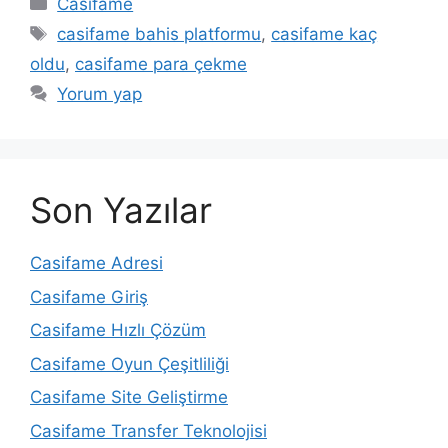
Kategoriler
Casifame
Etiketler
casifame bahis platformu
,
casifame kaç
oldu
,
casifame para çekme
Yorum yap
Son Yazılar
Casifame Adresi
Casifame Giriş
Casifame Hızlı Çözüm
Casifame Oyun Çeşitliliği
Casifame Site Geliştirme
Casifame Transfer Teknolojisi