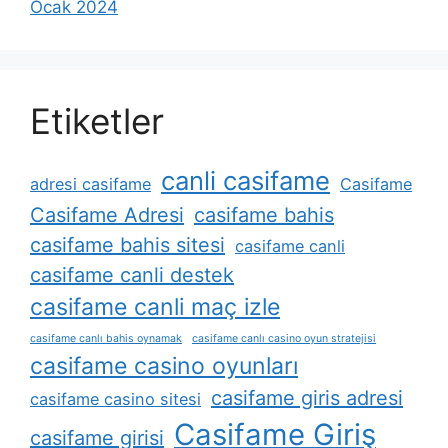
Ocak 2024
Etiketler
canli casifame
adresi casifame
Casifame
Casifame Adresi
casifame bahis
casifame bahis sitesi
casifame canli
casifame canli destek
casifame canli maç izle
casifame canlı bahis oynamak
casifame canlı casino oyun stratejisi
casifame casino oyunları
casifame giris adresi
casifame casino sitesi
Casifame Giriş
casifame girisi