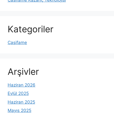
Kategoriler
Casifame
Arşivler
Haziran 2026
Eylül 2025
Haziran 2025
Mayıs 2025