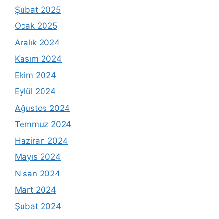
Şubat 2025
Ocak 2025
Aralık 2024
Kasım 2024
Ekim 2024
Eylül 2024
Ağustos 2024
Temmuz 2024
Haziran 2024
Mayıs 2024
Nisan 2024
Mart 2024
Şubat 2024