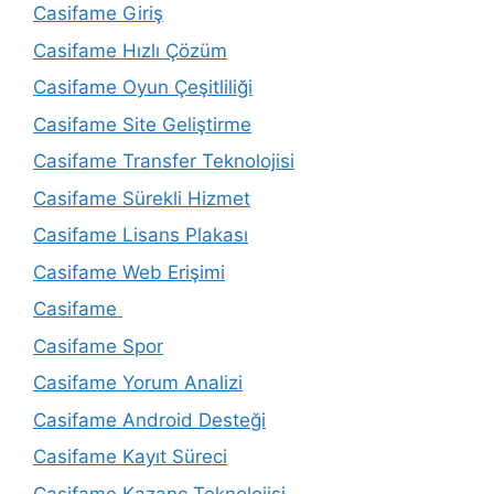
Casifame Giriş
Casifame Hızlı Çözüm
Casifame Oyun Çeşitliliği
Casifame Site Geliştirme
Casifame Transfer Teknolojisi
Casifame Sürekli Hizmet
Casifame Lisans Plakası
Casifame Web Erişimi
Casifame
Casifame Spor
Casifame Yorum Analizi
Casifame Android Desteği
Casifame Kayıt Süreci
Casifame Kazanç Teknolojisi