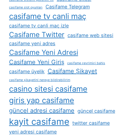
Casifame Telegram
casifame slot oyunları
casifame tv canli maç
casifame tv canli maç izle
Casifame Twitter
casifame web sitesi
casifame yeni adres
Casifame Yeni Adresi
Casifame Yeni Giriş
casifame çevrimiçi bahis
Casifame Şikayet
casifame üyelik
casifame şikayetini nereye bildirebilirim
casino sitesi casifame
giris yap casifame
güncel adresi casifame
güncel casifame
kayit casifame
twitter casifame
yeni adresi casifame