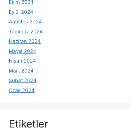
Ekim 2024
Eylül 2024
Ağustos 2024
Temmuz 2024
Haziran 2024
Mayıs 2024
Nisan 2024
Mart 2024
Şubat 2024
Ocak 2024
Etiketler