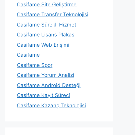
Casifame Site Geliştirme
Casifame Transfer Teknolojisi
Casifame Sürekli Hizmet
Casifame Lisans Plakası
Casifame Web Erişimi
Casifame
Casifame Spor
Casifame Yorum Analizi
Casifame Android Desteği
Casifame Kayıt Süreci
Casifame Kazanç Teknolojisi