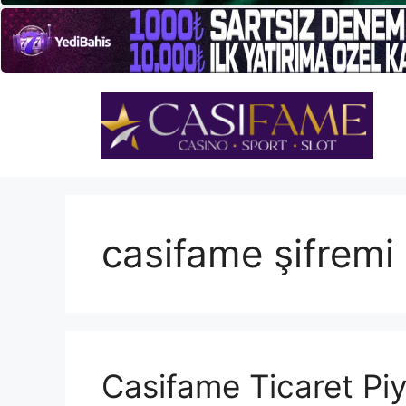
İçeriğe
atla
casifame şifremi
Casifame Ticaret Piy