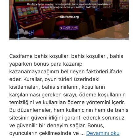
Casifame bahis koşulları bahis koşulları, bahis
yaparken bonus para kazanıp
kazanamayacağınızı belirleyen faktörleri ifade
eder. Kurallar, oyun türleri üzerindeki
kısıtlamaları, bahis sınırlarını, koşulların
karşılanması gereken sırayı, ödeme koşullarının
temizliğini ve kullanılan ödeme yöntemini içerir.
Bu düzenlemeler, hem kullanıcının hem de bahis
sitesinin güvenilirliğini garanti ederek sorunsuz
ve güvenilir bir deneyim sağlar. Bonus,
oyuncuların çekilmesinde ve …
Devamını oku