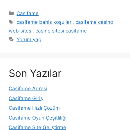
Kategoriler
Casifame
Etiketler
casifame bahis koşulları
,
casifame casino
web sitesi
,
casino sitesi casifame
Yorum yap
Son Yazılar
Casifame Adresi
Casifame Giriş
Casifame Hızlı Çözüm
Casifame Oyun Çeşitliliği
Casifame Site Geliştirme