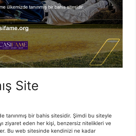
ış Site
tanınmış bir bahis sitesidir. Şimdi bu siteyle
ziyaret eden her kişi, benzersiz nitelikleri ve
der. Bu web sitesinde kendinizi ne kadar