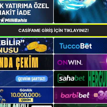
CASİFAME GİRİŞ İÇİN TIKLAYINIZ!