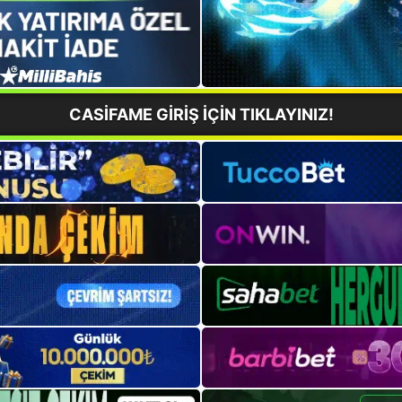
CASİFAME GİRİŞ İÇİN TIKLAYINIZ!