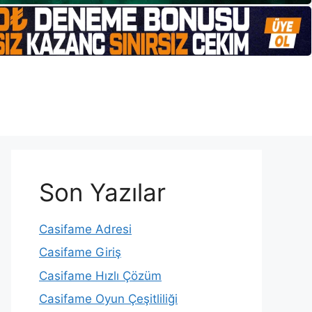
Son Yazılar
Casifame Adresi
Casifame Giriş
Casifame Hızlı Çözüm
Casifame Oyun Çeşitliliği