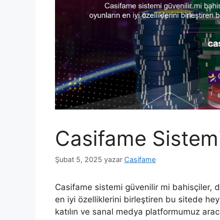
Casifame Sistemi
Şubat 5, 2025
yazar
Casifame
Casifame sistemi güvenilir mi bahisçiler, 
en iyi özelliklerini birleştiren bu sitede h
katılın ve sanal medya platformumuz aracıl