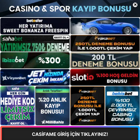
×
CASİFAME GİRİŞ İÇİN TIKLAYINIZ!