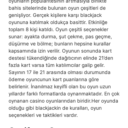
oyunların popülaritesinin artmasıyla birlikte
bahis sitelerinde bulunan oyun çeşitleri de
genişliyor. Gerçek kişilere karşı blackjack
oyununa katılmak oldukça basittir. Etkinliğe
toplam 8 kişi katıldı. Oyun çeşitli seçenekler
sunar: ayakta durma, şut çekme, pas geçme,
düşürme ve bölme; bunların hepsine kurallar
kapsamında izin verilir. Oyunun sonunda kart
destesi tükendiğinde dağıtıcının elinde 21’den
fazla kart varsa tüm katılımcılar galip gelir.
Sayının 17 ile 21 arasında olması durumunda
ödeme oyuncunun kart puanlarına göre
belirlenir. İnanılmaz keyifli olan bu oyun uzun
yıllardır farklı formatlarda oynanmaktadır. En çok
oynanan casino oyunlarından biridir.Her oyunda
olduğu gibi blackjackin de kuralları, oyun
seçenekleri ve taktikleri vardır.