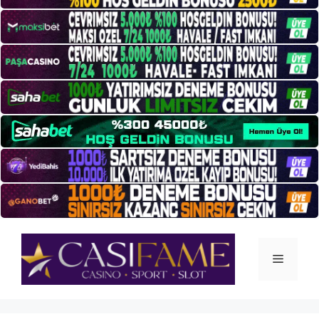
İçeriğe
atla
Menü