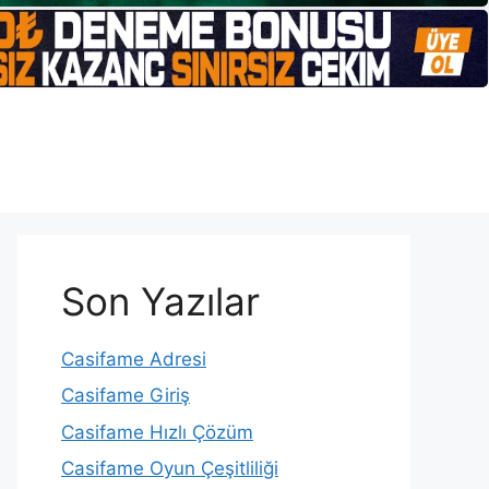
Son Yazılar
Casifame Adresi
Casifame Giriş
Casifame Hızlı Çözüm
Casifame Oyun Çeşitliliği